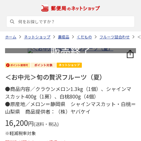
ホーム
ネットショップ
農産品
くだもの
フルーツ詰合わせ
＜
＜お中元＞旬の贅沢フルーツ（夏）
●商品内容／クラウンメロン1.3kg（1個）、シャインマ
スカット400g（1房）、白桃800g（4個）
●原産地／メロン＝静岡県 シャインマスカット・白桃＝
山梨県 商品提供者：（株）ヤバケイ
16,200
円
(送料・税込)
※軽減税率対象