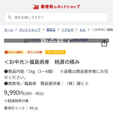
ホーム
ネットショップ
農産品
くだもの
もも
＜お中元＞福島
＜お中元＞福島県産 桃源の極み
●商品内容／1kg（3～4個） ※品種は商品提供者にお任
せください。
●原産地／福島県 商品提供者：（株）陽と人
9,990
円
(送料・税込)
※軽減税率対象
獲得ポイント： 99 pt