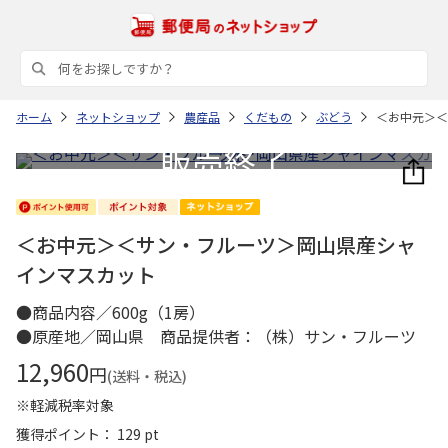
ホーム
ネットショップ
農産品
くだもの
ぶどう
＜お中元＞＜
＜お中元＞＜サン・フルーツ＞岡山県産シャ
インマスカット
●商品内容／600g（1房）
●原産地／岡山県 商品提供者：（株）サン・フルーツ
12,960
円
(送料・税込)
※軽減税率対象
獲得ポイント： 129 pt