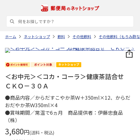
ホーム
ネットショップ
飲料
その他飲料
その他飲料（もろみ酢な
＜お中元＞＜コカ・コーラ＞健康茶詰合せ
ＣＫＯ－３０Ａ
●商品内容／からだすこやか茶Ｗ＋350ml×12、からだ
おだやか茶Ｗ350ml×4
●賞味期間／常温で6ヵ月 商品提供者：伊藤忠食品
（株）
3,680
円
(送料・税込)