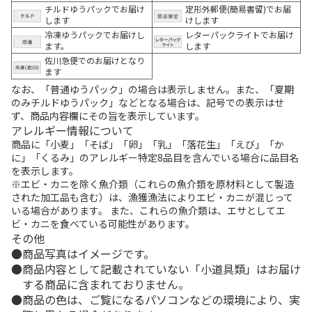
チルドゆうパックでお届け
定形外郵便(簡易書留)でお届
します
けします
冷凍ゆうパックでお届けし
レターパックライトでお届け
ます。
します
佐川急便でのお届けとなり
ます
なお、「普通ゆうパック」の場合は表示しません。また、「夏期
のみチルドゆうパック」などとなる場合は、記号での表示はせ
ず、商品内容欄にその旨を表示しています。
アレルギー情報について
商品に「小麦」「そば」「卵」「乳」「落花生」「えび」「か
に」「くるみ」のアレルギー特定8品目を含んでいる場合に品目名
を表示します。
※エビ・カニを除く魚介類（これらの魚介類を原材料として製造
された加工品も含む）は、漁獲漁法によりエビ・カニが混じって
いる場合があります。 また、これらの魚介類は、エサとしてエ
ビ・カニを食べている可能性があります。
その他
商品写真はイメージです。
商品内容として記載されていない「小道具類」はお届け
する商品に含まれておりません。
商品の色は、ご覧になるパソコンなどの環境により、実