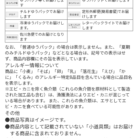
す
チルドゆうパックでお届け
定形外郵便(簡易書留)でお届
します
けします
冷凍ゆうパックでお届けし
レターパックライトでお届け
ます。
します
佐川急便でのお届けとなり
ます
なお、「普通ゆうパック」の場合は表示しません。また、「夏期
のみチルドゆうパック」などとなる場合は、記号での表示はせ
ず、商品内容欄にその旨を表示しています。
アレルギー情報について
商品に「小麦」「そば」「卵」「乳」「落花生」「えび」「か
に」「くるみ」のアレルギー特定8品目を含んでいる場合に品目名
を表示します。
※エビ・カニを除く魚介類（これらの魚介類を原材料として製造
された加工品も含む）は、漁獲漁法によりエビ・カニが混じって
いる場合があります。 また、これらの魚介類は、エサとしてエ
ビ・カニを食べている可能性があります。
その他
商品写真はイメージです。
商品内容として記載されていない「小道具類」はお届け
する商品に含まれておりません。