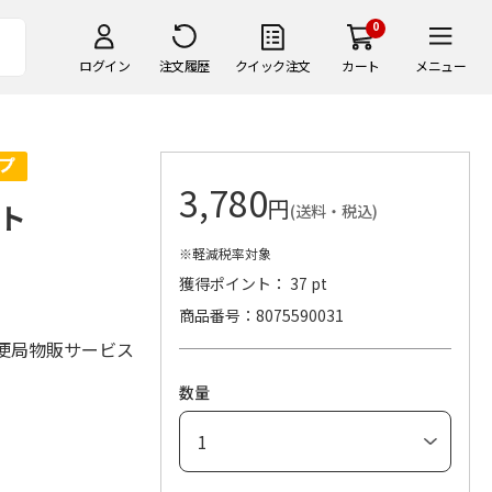
0
ログイン
注文履歴
クイック注文
カート
メニュー
3,780
円
ト
(送料・税込)
※軽減税率対象
獲得ポイント： 37 pt
商品番号
8075590031
便局物販サービス
数量