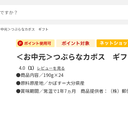
お中元＞つぶらなカボス ギフト
＜お中元＞つぶらなカボス ギフ
4.0
（1）
レビューを見る
●商品内容／190g×24
●原料原産地／かぼす＝大分県産
●賞味期間／常温で1年7ヵ月 商品提供者：（株）郵