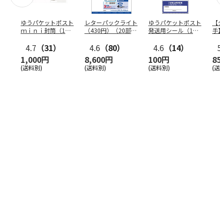
ゆうパケットポスト
レターパックライト
ゆうパケットポスト
【
ｍｉｎｉ封筒（1個
（430円）（20部セ
発送用シール（1個
手
（50枚）セット）
ット）
（20枚）セット）
ン
4.7
（31）
4.6
（80）
4.6
（14）
1,000円
8,600円
100円
8
(送料別)
(送料別)
(送料別)
(