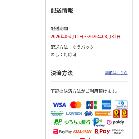
配送情報
つぶら
【グリーティング切
【グリーティング切
【のり式】110円普
ーズ
手】ハッピーグリー
手】グリーティング
通切手・千鳥（1シ
ティング（110円）
（シンプル）（110
ート100枚）
配送期間
1）
5.0
（2）
円
4.8
…
（11）
4.6
（7）
2026年06月11日～2026年08月31日
1,100円
5,500円
11,000円
(送料別)
(送料別)
(送料別)
配送方法
ゆうパック
のし
対応可
決済方法
詳細はこちら
下記の決済方法がご利用頂けます。