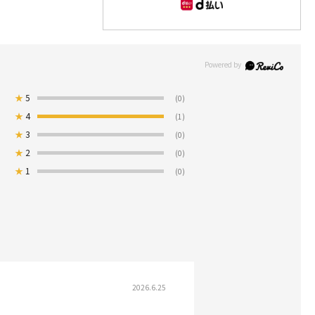
★
5
(0)
★
4
(1)
★
3
(0)
★
2
(0)
★
1
(0)
2026.6.25