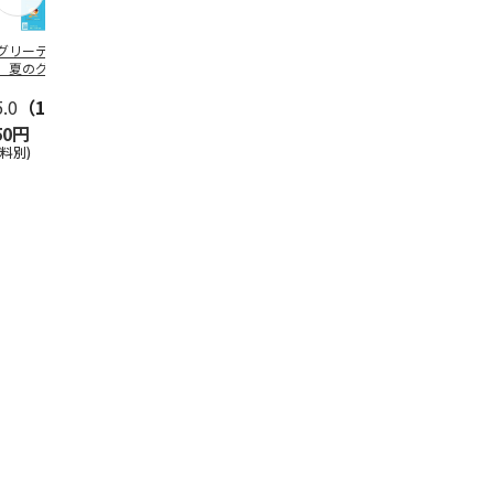
グリーティング切
【グリーティング切
レターパックプラス
＜お中元＞新
】夏のグリーティ
手】夏のグリーティ
（600円）（20部セ
なオールスタ
グ（85円）
ング（110円）
ット）
5.0
（10）
5.0
（17）
4.8
（24）
4.8
（19
50円
1,100円
12,000円
3,780円
送料別)
(送料別)
(送料別)
(送料・税込)