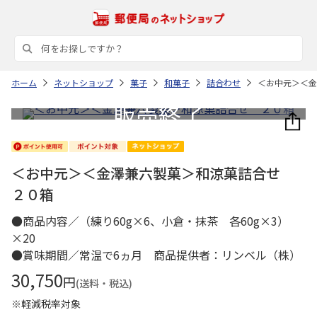
ホーム
ネットショップ
菓子
和菓子
詰合わせ
＜お中元＞＜金
＜お中元＞＜金澤兼六製菓＞和涼菓詰合せ
２０箱
●商品内容／（練り60g×6、小倉・抹茶 各60g×3）
×20
●賞味期間／常温で6ヵ月 商品提供者：リンベル（株）
30,750
円
(送料・税込)
※軽減税率対象