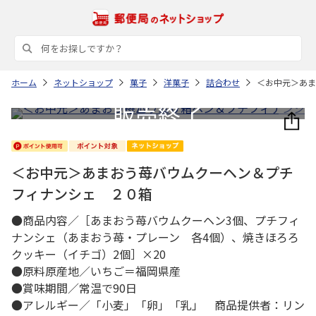
ホーム
ネットショップ
菓子
洋菓子
詰合わせ
＜お中元＞あま
＜お中元＞あまおう苺バウムクーヘン＆プチ
フィナンシェ ２０箱
●商品内容／［あまおう苺バウムクーヘン3個、プチフィ
ナンシェ（あまおう苺・プレーン 各4個）、焼きほろろ
クッキー（イチゴ）2個］×20
●原料原産地／いちご＝福岡県産
●賞味期間／常温で90日
●アレルギー／「小麦」「卵」「乳」 商品提供者：リン