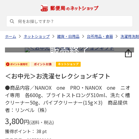
ホーム
ネットショップ
雑貨・日用品
台所用品・食器
洗濯用洗剤
＜お中元＞お洗濯セレクションギフト
●商品内容／NANOX one PRO・NANOX one ニオ
イ専用 各600g、ブライトストロング510ml、洗たく槽
クリーナー50g、パイプクリーナー(15g×3) 商品提供
者：リンベル（株）
3,800
円
(送料・税込)
獲得ポイント： 38 pt