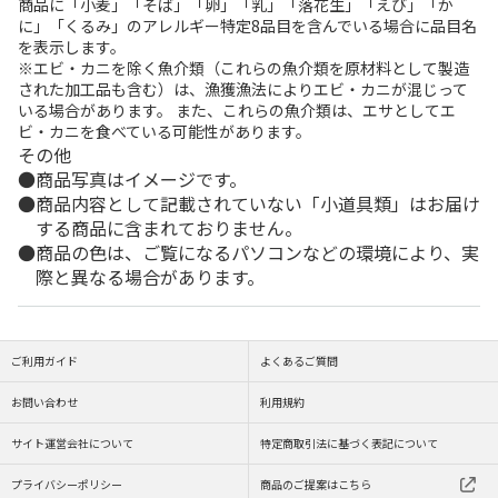
商品に「小麦」「そば」「卵」「乳」「落花生」「えび」「か
に」「くるみ」のアレルギー特定8品目を含んでいる場合に品目名
を表示します。
※エビ・カニを除く魚介類（これらの魚介類を原材料として製造
された加工品も含む）は、漁獲漁法によりエビ・カニが混じって
いる場合があります。 また、これらの魚介類は、エサとしてエ
ビ・カニを食べている可能性があります。
その他
商品写真はイメージです。
商品内容として記載されていない「小道具類」はお届け
する商品に含まれておりません。
商品の色は、ご覧になるパソコンなどの環境により、実
際と異なる場合があります。
ご利用ガイド
よくあるご質問
お問い合わせ
利用規約
サイト運営会社について
特定商取引法に基づく表記について
プライバシーポリシー
商品のご提案はこちら