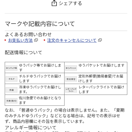
シェアする
マークや記載内容について
よくあるお問い合わせ
お支払い方法
注文のキャンセルについて
配送情報について
ゆうパック等でお届けしま
ゆうパケットでお届けします
す
チルドゆうパックでお届け
定形外郵便(簡易書留)でお届
します
けします
冷凍ゆうパックでお届けし
レターパックライトでお届け
ます。
します
佐川急便でのお届けとなり
ます
なお、「普通ゆうパック」の場合は表示しません。また、「夏期
のみチルドゆうパック」などとなる場合は、記号での表示はせ
ず、商品内容欄にその旨を表示しています。
アレルギー情報について