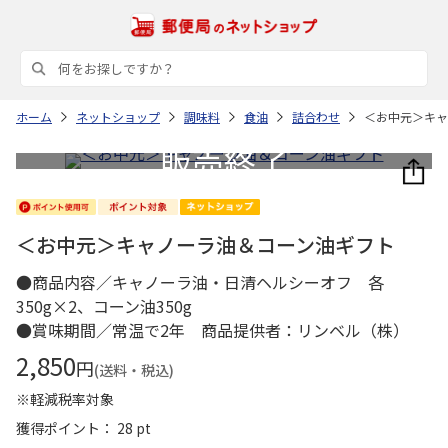
ホーム
ネットショップ
調味料
食油
詰合わせ
＜お中元＞キャ
＜お中元＞キャノーラ油＆コーン油ギフト
●商品内容／キャノーラ油・日清ヘルシーオフ 各
350g×2、コーン油350g
●賞味期間／常温で2年 商品提供者：リンベル（株）
2,850
円
(送料・税込)
※軽減税率対象
獲得ポイント： 28 pt