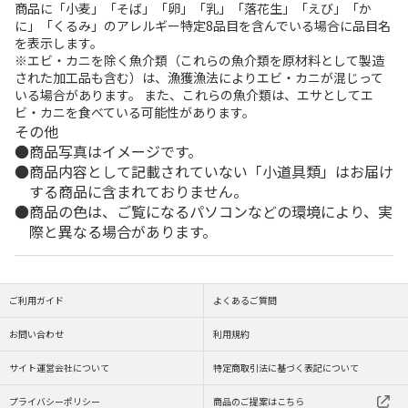
商品に「小麦」「そば」「卵」「乳」「落花生」「えび」「か
に」「くるみ」のアレルギー特定8品目を含んでいる場合に品目名
を表示します。
※エビ・カニを除く魚介類（これらの魚介類を原材料として製造
された加工品も含む）は、漁獲漁法によりエビ・カニが混じって
いる場合があります。 また、これらの魚介類は、エサとしてエ
ビ・カニを食べている可能性があります。
その他
商品写真はイメージです。
商品内容として記載されていない「小道具類」はお届け
する商品に含まれておりません。
商品の色は、ご覧になるパソコンなどの環境により、実
際と異なる場合があります。
ご利用ガイド
よくあるご質問
お問い合わせ
利用規約
サイト運営会社について
特定商取引法に基づく表記について
プライバシーポリシー
商品のご提案はこちら