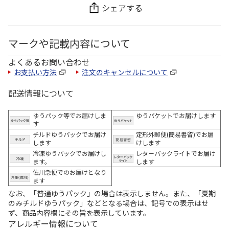
シェアする
マークや記載内容について
よくあるお問い合わせ
お支払い方法
注文のキャンセルについて
配送情報について
ゆうパック等でお届けしま
ゆうパケットでお届けします
す
チルドゆうパックでお届け
定形外郵便(簡易書留)でお届
します
けします
冷凍ゆうパックでお届けし
レターパックライトでお届け
ます。
します
佐川急便でのお届けとなり
ます
なお、「普通ゆうパック」の場合は表示しません。また、「夏期
のみチルドゆうパック」などとなる場合は、記号での表示はせ
ず、商品内容欄にその旨を表示しています。
アレルギー情報について