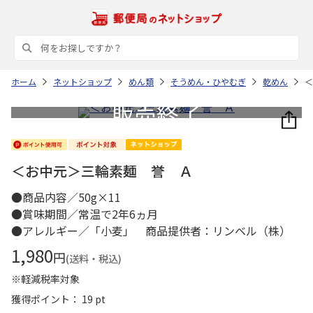
ホーム
ネットショップ
めん類
そうめん・ひやむぎ
乾めん
＜
＜お中元＞三輪素麺 誉 Ａ
●商品内容／50g×11
●賞味期間／常温で2年6ヵ月
●アレルギー／「小麦」 商品提供者：リンベル（株）
1,980
円
(送料・税込)
※軽減税率対象
獲得ポイント： 19 pt