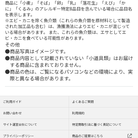
商品に「小麦」「そば」「卵」「乳」「落花生」「えび」「か
に」「くるみ」のアレルギー特定8品目を含んでいる場合に品目名
を表示します。
※エビ・カニを除く魚介類（これらの魚介類を原材料として製造
された加工品も含む）は、漁獲漁法によりエビ・カニが混じって
いる場合があります。 また、これらの魚介類は、エサとしてエ
ビ・カニを食べている可能性があります。
その他
商品写真はイメージです。
商品内容として記載されていない「小道具類」はお届け
する商品に含まれておりません。
商品の色は、ご覧になるパソコンなどの環境により、実
際と異なる場合があります。
ご利用ガイド
よくあるご質問
お問い合わせ
利用規約
サイト運営会社について
特定商取引法に基づく表記について
プライバシーポリシー
商品のご提案はこちら