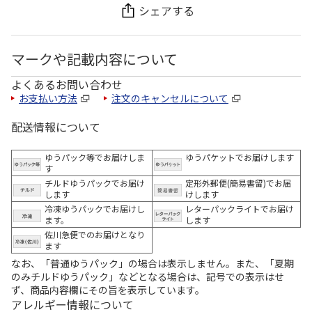
シェアする
マークや記載内容について
よくあるお問い合わせ
お支払い方法
注文のキャンセルについて
配送情報について
ゆうパック等でお届けしま
ゆうパケットでお届けします
す
チルドゆうパックでお届け
定形外郵便(簡易書留)でお届
します
けします
冷凍ゆうパックでお届けし
レターパックライトでお届け
ます。
します
佐川急便でのお届けとなり
ます
なお、「普通ゆうパック」の場合は表示しません。また、「夏期
のみチルドゆうパック」などとなる場合は、記号での表示はせ
ず、商品内容欄にその旨を表示しています。
アレルギー情報について