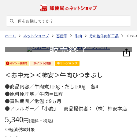
ホーム
ネットショップ
畜産品
牛肉
その他牛肉加工品
＜お中
＜お中元＞＜柿安＞牛肉ひつまぶし
●商品内容／牛肉煮110g・だし100g 各4
●原料原産地／牛肉＝国産
●賞味期間／常温で9ヵ月
●アレルギー／「小麦」 商品提供者：（株）柿安本店
5,340
円
(送料・税込)
※軽減税率対象