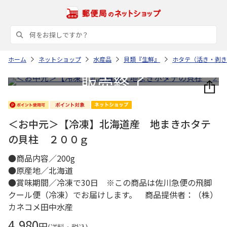
ホーム
ネットショップ
水産品
貝類『生鮮』
ホタテ（活き・剥き
＜お中元＞【冷凍】北海道産 地まきホタテ
の貝柱 ２００ｇ
●商品内容／200g
●原産地／北海道
●賞味期間／冷凍で30日 ※この商品は佐川急便の飛脚
クール便（冷凍）でお届けします。 商品提供者：（株）
カネコメ田中水産
4,980
円