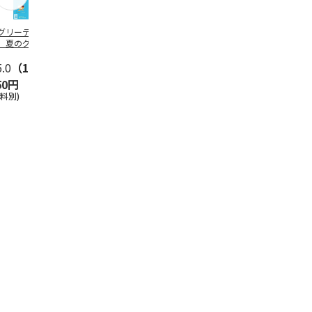
グリーティング切
【グリーティング切
レターパックプラス
＜お中元＞新
】夏のグリーティ
手】夏のグリーティ
（600円）（20部セ
なオールスタ
グ（85円）
ング（110円）
ット）
5.0
（10）
5.0
（17）
4.8
（24）
4.8
（19
50円
1,100円
12,000円
3,780円
送料別)
(送料別)
(送料別)
(送料・税込)