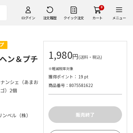
0
ログイン
注文履歴
クイック注文
カート
メニュー
1,980
円
ヘン＆プチ
(送料・税込)
※軽減税率対象
獲得ポイント： 19 pt
ィナンシェ（あまお
商品番号
8075581622
チゴ）2個
リンベル（株）