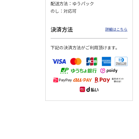
配送方法
ゆうパック
のし
対応可
つぶら
【グリーティング切
【グリーティング切
【のり式】110円普
ーズ
手】ハッピーグリー
手】グリーティング
通切手・千鳥（1シ
ティング（110円）
（シンプル）（110
ート100枚）
決済方法
詳細はこちら
1）
5.0
（2）
円
4.8
…
（11）
4.6
（7）
1,100円
5,500円
11,000円
(送料別)
(送料別)
(送料別)
下記の決済方法がご利用頂けます。