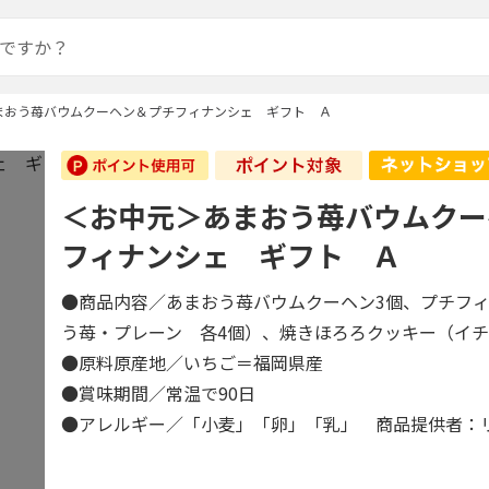
まおう苺バウムクーヘン＆プチフィナンシェ ギフト Ａ
＜お中元＞あまおう苺バウムクー
フィナンシェ ギフト Ａ
●商品内容／あまおう苺バウムクーヘン3個、プチフ
う苺・プレーン 各4個）、焼きほろろクッキー（イ
●原料原産地／いちご＝福岡県産
●賞味期間／常温で90日
●アレルギー／「小麦」「卵」「乳」 商品提供者：