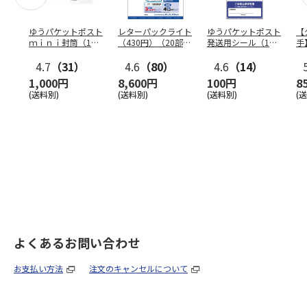
ゆうパケットポスト
レターパックライト
ゆうパケットポスト
【
ｍｉｎｉ封筒（1個
（430円）（20部セ
発送用シール（1個
手
（50枚）セット）
ット）
（20枚）セット）
ン
4.7
（31）
4.6
（80）
4.6
（14）
1,000円
8,600円
100円
8
(送料別)
(送料別)
(送料別)
(
よくあるお問い合わせ
お支払い方法
注文のキャンセルについて