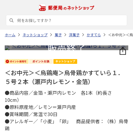
ホーム
ネットショップ
菓子
洋菓子
かすてら
＜お中元＞＜烏
＜お中元＞＜烏鶏庵＞烏骨鶏かすていら１．
５号２本（瀬戸内レモン・金箔）
●商品内容／金箔・瀬戸内レモン 各1本（約長さ
10cm）
●原料原産地／レモン＝瀬戸内産
●賞味期間／常温で30日
●アレルギー／「小麦」「卵」 商品提供者：（株）烏骨
鶏