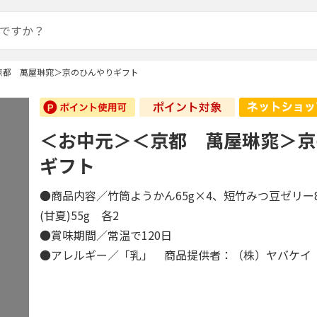
京都 萬屋琳窕＞京のひんやりギフト
＜お中元＞＜京都 萬屋琳窕＞京
ギフト
●商品内容／竹筒ようかん65g×4、短竹みつ豆ゼリー
(甘夏)55g 各2
●賞味期間／常温で120日
●アレルギー／「乳」 商品提供者：（株）ヤバケイ