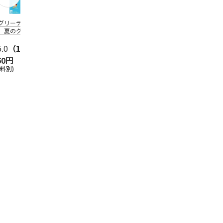
グリーティング切
【グリーティング切
レターパックプラス
＜お中元＞新
】夏のグリーティ
手】夏のグリーティ
（600円）（20部セ
なオールスタ
グ（85円）
ング（110円）
ット）
5.0
（10）
5.0
（17）
4.8
（24）
4.8
（19
50円
1,100円
12,000円
3,780円
送料別)
(送料別)
(送料別)
(送料・税込)