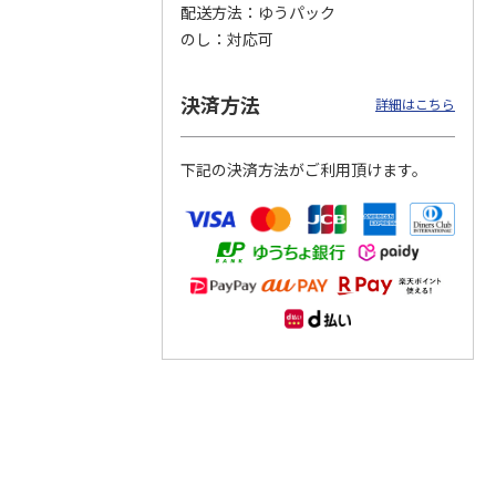
配送方法
ゆうパック
のし
対応可
つぶら
【グリーティング切
【グリーティング切
【のり式】110円普
ーズ
手】ハッピーグリー
手】グリーティング
通切手・千鳥（1シ
ティング（110円）
（シンプル）（110
ート100枚）
決済方法
詳細はこちら
1）
5.0
（2）
円
4.8
…
（11）
4.6
（7）
1,100円
5,500円
11,000円
(送料別)
(送料別)
(送料別)
下記の決済方法がご利用頂けます。