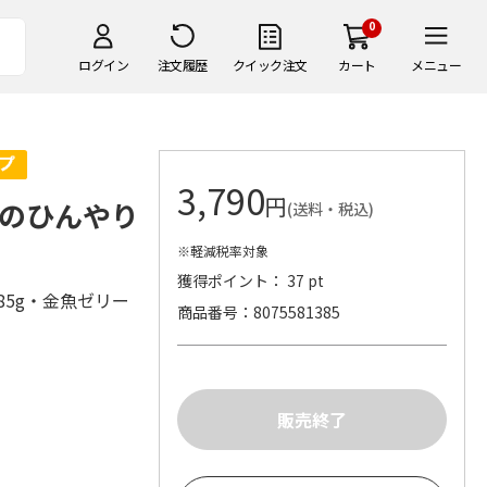
0
ログイン
注文履歴
クイック注文
カート
メニュー
3,790
円
のひんやり
(送料・税込)
※軽減税率対象
獲得ポイント： 37 pt
85g・金魚ゼリー
商品番号
8075581385