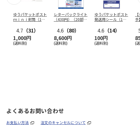
ゆうパケットポスト
レターパックライト
ゆうパケットポスト
【
ｍｉｎｉ封筒（1個
（430円）（20部セ
発送用シール（1個
手
（50枚）セット）
ット）
（20枚）セット）
ン
4.7
（31）
4.6
（80）
4.6
（14）
1,000円
8,600円
100円
8
(送料別)
(送料別)
(送料別)
(
よくあるお問い合わせ
お支払い方法
注文のキャンセルについて