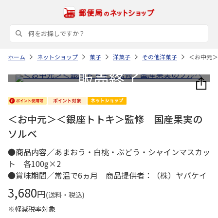
ホーム
ネットショップ
菓子
洋菓子
その他洋菓子
＜お中元＞
＜お中元＞＜銀座トトキ＞監修 国産果実の
ソルベ
●商品内容／あまおう・白桃・ぶどう・シャインマスカッ
ト 各100g×2
●賞味期間／常温で6ヵ月 商品提供者：（株）ヤバケイ
3,680
円
(送料・税込)
※軽減税率対象