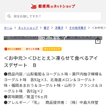
ホーム
ネットショップ
菓子
洋菓子
その他洋菓子
＜お中元＞
＜お中元＞＜ひととえ＞凍らせて食べるアイ
スデザート Ｂ
●商品内容／山梨葡萄＆ヨーグルト味・瀬戸内柚子檸檬＆
ヨーグルト味 各92g×3、北海道メロン＆ヨーグルト
味・福岡あまおう＆ヨーグルト味・山形ラ フランス＆ヨ
ーグルト味 各92g×2
●賞味期間／常温で6ヵ月
●アレルギー／「乳」 商品提供者：（株）中島大祥堂