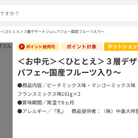
＞＜ひととえ＞３層デザートジュレパフェ～国産フルーツ入り～
＜お中元＞＜ひととえ＞３層デザ
パフェ～国産フルーツ入り～
●商品内容／ピーチミックス味・マンゴーミックス味 各
フランスミックス味101g×2
●賞味期間／常温で6ヵ月
●アレルギー／「乳」 商品提供者：（株）中島大祥