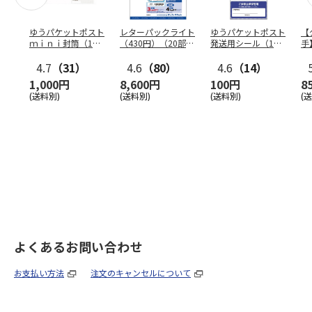
ゆうパケットポスト
レターパックライト
ゆうパケットポスト
【
ｍｉｎｉ封筒（1個
（430円）（20部セ
発送用シール（1個
手
（50枚）セット）
ット）
（20枚）セット）
ン
4.7
（31）
4.6
（80）
4.6
（14）
1,000円
8,600円
100円
8
(送料別)
(送料別)
(送料別)
(
よくあるお問い合わせ
お支払い方法
注文のキャンセルについて