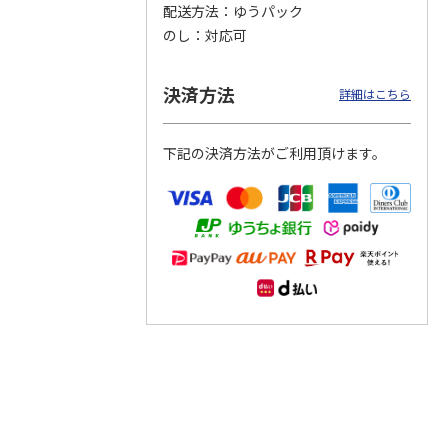
配送方法
ゆうパック
のし
対応可
つぶら
【グリーティング切
【グリーティング切
【のり式】110円普
ーズ
手】ハッピーグリー
手】グリーティング
通切手・千鳥（1シ
ティング（110円）
（シンプル）（110
ート100枚）
決済方法
詳細はこちら
1）
5.0
（2）
円
4.8
…
（11）
4.6
（7）
1,100円
5,500円
11,000円
(送料別)
(送料別)
(送料別)
下記の決済方法がご利用頂けます。