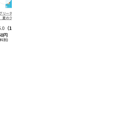
グリーティング切
【グリーティング切
レターパックプラス
＜お中元＞新
】夏のグリーティ
手】夏のグリーティ
（600円）（20部セ
なオールスタ
グ（85円）
ング（110円）
ット）
5.0
（10）
5.0
（17）
4.8
（24）
4.8
（19
50円
1,100円
12,000円
3,780円
送料別)
(送料別)
(送料別)
(送料・税込)