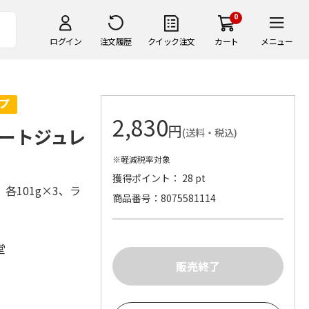
0
ログイン
注文履歴
クイック注文
カート
メニュー
2,830
円
ートジュレ
(送料・税込)
※軽減税率対象
獲得ポイント： 28 pt
101g×3、ラ
商品番号
8075581114
堂