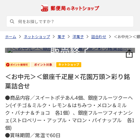
ホーム
ネットショップ
菓子
洋菓子
詰合わせ
＜お中元＞＜銀
＜お中元＞＜銀座千疋屋×花園万頭＞彩り銘
菓詰合せ
●商品内容／スイートポテあん4個、銀座フルーツクーヘ
ン(イチゴ＆ミルク・レモン＆はちみつ・メロン＆ミル
ク・バナナ＆チョコ 各1個）、銀座フルーツフィナンシ
ェ(ストロベリー・アップル・マロン・パイナップル 各1
個)
●賞味期間／常温で60日