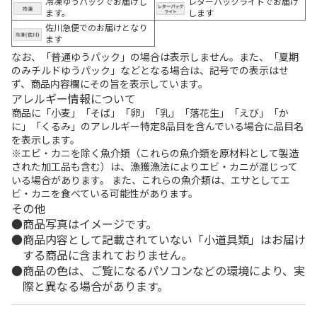
冷凍ゆうパックでお届けし
レターパックライトでお届け
ます。
します
佐川急便でのお届けとなり
ます
なお、「普通ゆうパック」の場合は表示しません。また、「夏期
のみチルドゆうパック」などとなる場合は、記号での表示はせ
ず、商品内容欄にその旨を表示しています。
アレルギー情報について
商品に「小麦」「そば」「卵」「乳」「落花生」「えび」「か
に」「くるみ」のアレルギー特定8品目を含んでいる場合に品目名
を表示します。
※エビ・カニを除く魚介類（これらの魚介類を原材料として製造
された加工品も含む）は、漁獲漁法によりエビ・カニが混じって
いる場合があります。 また、これらの魚介類は、エサとしてエ
ビ・カニを食べている可能性があります。
その他
商品写真はイメージです。
商品内容として記載されていない「小道具類」はお届け
する商品に含まれておりません。
商品の色は、ご覧になるパソコンなどの環境により、実
際と異なる場合があります。