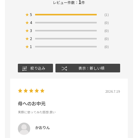
1
レビュー件数：
件
★
5
(1)
★
4
(0)
★
3
(0)
★
2
(0)
★
1
(0)
絞り込み
表示：新しい順
2026.7.19
母へのお中元
実際に使ってみた感想
:良い
かおりん