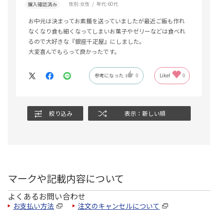
性別:
女性
年代:
60代
購入確認済み
お中元は決まってお素麺を送っていましたが最近ご飯も作れ
なくなり食も細くなってしまいお菓子やゼリーなどは食べれ
るので大好きな『銀座千疋屋』にしました。
大変喜んでもらって良かったです。
参考になった
0
Like!
0
絞り込み
表示：新しい順
マークや記載内容について
よくあるお問い合わせ
お支払い方法
注文のキャンセルについて