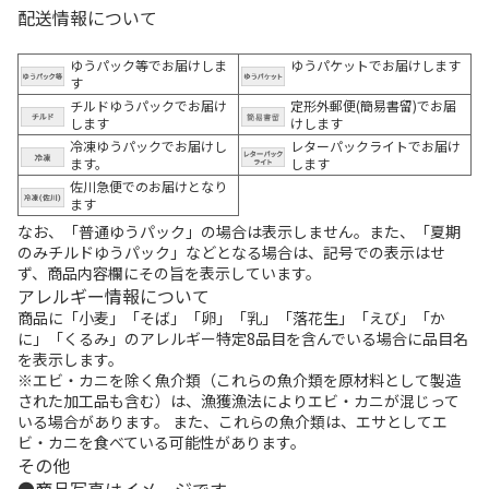
配送情報について
ゆうパック等でお届けしま
ゆうパケットでお届けします
す
チルドゆうパックでお届け
定形外郵便(簡易書留)でお届
します
けします
冷凍ゆうパックでお届けし
レターパックライトでお届け
ます。
します
佐川急便でのお届けとなり
ます
なお、「普通ゆうパック」の場合は表示しません。また、「夏期
のみチルドゆうパック」などとなる場合は、記号での表示はせ
ず、商品内容欄にその旨を表示しています。
アレルギー情報について
商品に「小麦」「そば」「卵」「乳」「落花生」「えび」「か
に」「くるみ」のアレルギー特定8品目を含んでいる場合に品目名
を表示します。
※エビ・カニを除く魚介類（これらの魚介類を原材料として製造
された加工品も含む）は、漁獲漁法によりエビ・カニが混じって
いる場合があります。 また、これらの魚介類は、エサとしてエ
ビ・カニを食べている可能性があります。
その他