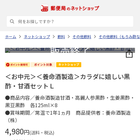
ホーム
ネットショップ
飲料
その他飲料
その他飲料（もろみ酢な
＜お中元＞＜養命酒製造＞カラダに嬉しい黒
酢・甘酒セットＬ
●商品内容／養命酒製造甘酒・高麗人参黒酢・生姜黒酢・
黒豆黒酢 各125ml×8
●賞味期間／常温で1年1ヵ月 商品提供者：養命酒製造
（株）
4,980
円
(送料・税込)