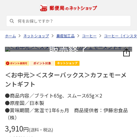
ホーム
ネットショップ
農産加工品
コーヒー
コーヒー（インスタ
＜お中元＞＜スターバックス＞カフェモーメ
ントギフト
●商品内容／ブライト65g、スムース65g×2
●原産国／日本製
●賞味期間／常温で1年6ヵ月 商品提供者：伊藤忠食品
（株）
3,910
円
(送料・税込)