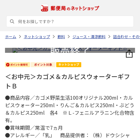
ホーム
ネットショップ
飲料
ジュース・清涼飲料
詰合わせ・その
＜お中元＞カゴメ＆カルピスウォーターギフ
トＢ
●商品内容／カゴメ野菜生活100オリジナル200ml・カル
ピスウォーター250ml・りんご＆カルピス250ml・ぶどう
＆カルピス250ml 各4 ※Ｌ-フェニルアラニン化合物含
有。
●賞味期間／常温で7ヵ月
●アレルギー／「乳」 商品提供者：（株）ドウシシャ