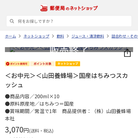
ホーム
ネットショップ
飲料
ジュース・清涼飲料
詰合わせ・その
＜お中元＞＜山田養蜂場＞国産はちみつスカ
ッシュ
●商品内容／200ml×10
●原料原産地／はちみつ＝国産
●賞味期間／常温で1年 商品提供者：（株）山田養蜂場
本社
3,070
円
(送料・税込)