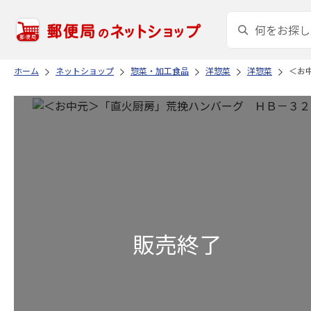
ホーム
ネットショップ
惣菜・加工食品
洋惣菜
洋惣菜
＜お