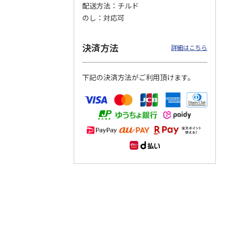
配送方法
チルド
のし
対応可
つぶら
【グリーティング切
【グリーティング切
【のり式】110円普
ーズ
手】ハッピーグリー
手】グリーティング
通切手・千鳥（1シ
ティング（110円）
（シンプル）（110
ート100枚）
決済方法
詳細はこちら
1）
5.0
（2）
円
4.8
…
（11）
4.6
（7）
1,100円
5,500円
11,000円
(送料別)
(送料別)
(送料別)
下記の決済方法がご利用頂けます。