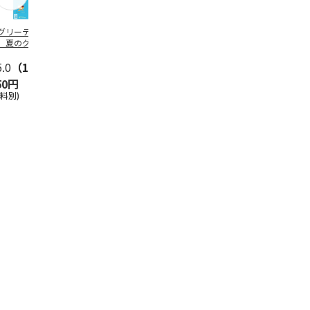
グリーティング切
【グリーティング切
レターパックプラス
＜お中元＞新
】夏のグリーティ
手】夏のグリーティ
（600円）（20部セ
なオールスタ
グ（85円）
ング（110円）
ット）
5.0
（10）
5.0
（17）
4.8
（24）
4.8
（19
50円
1,100円
12,000円
3,780円
送料別)
(送料別)
(送料別)
(送料・税込)