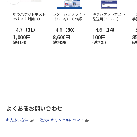
ゆうパケットポスト
レターパックライト
ゆうパケットポスト
【
ｍｉｎｉ封筒（1個
（430円）（20部セ
発送用シール（1個
手
（50枚）セット）
ット）
（20枚）セット）
ン
4.7
（31）
4.6
（80）
4.6
（14）
1,000円
8,600円
100円
8
(送料別)
(送料別)
(送料別)
(
よくあるお問い合わせ
お支払い方法
注文のキャンセルについて