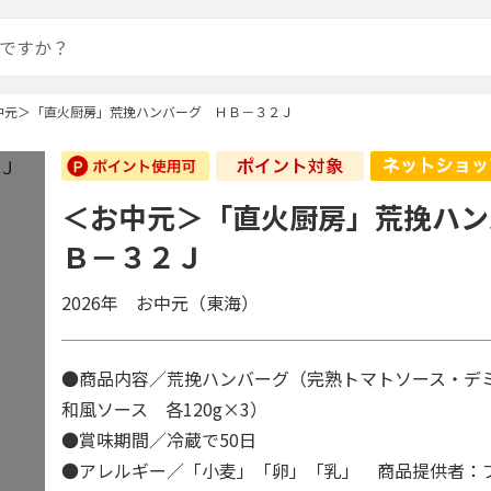
中元＞「直火厨房」荒挽ハンバーグ ＨＢ－３２Ｊ
＜お中元＞「直火厨房」荒挽ハン
Ｂ－３２Ｊ
2026年 お中元（東海）
●商品内容／荒挽ハンバーグ（完熟トマトソース・デ
和風ソース 各120g×3）
●賞味期間／冷蔵で50日
●アレルギー／「小麦」「卵」「乳」 商品提供者：