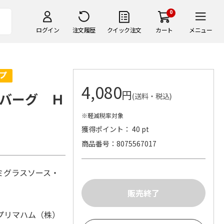
0
ログイン
注文履歴
クイック注文
カート
メニュー
4,080
円
バーグ Ｈ
(送料・税込)
※軽減税率対象
獲得ポイント： 40 pt
商品番号
8075567017
ミグラスソース・
プリマハム（株）