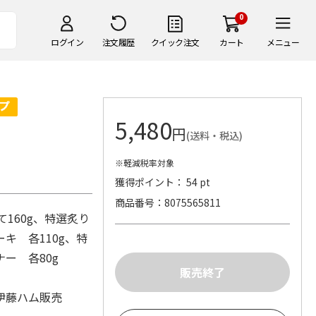
0
ログイン
注文履歴
クイック注文
カート
メニュー
5,480
円
(送料・税込)
※軽減税率対象
獲得ポイント： 54 pt
商品番号
8075565811
160g、特選炙り
キ 各110g、特
ナー 各80g
伊藤ハム販売