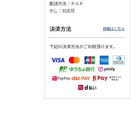
配送方法
チルド
のし
対応可
つぶら
【グリーティング切
【グリーティング切
【のり式】110円普
ーズ
手】ハッピーグリー
手】グリーティング
通切手・千鳥（1シ
ティング（110円）
（シンプル）（110
ート100枚）
決済方法
詳細はこちら
1）
5.0
（2）
円
4.8
…
（11）
4.6
（7）
1,100円
5,500円
11,000円
(送料別)
(送料別)
(送料別)
下記の決済方法がご利用頂けます。