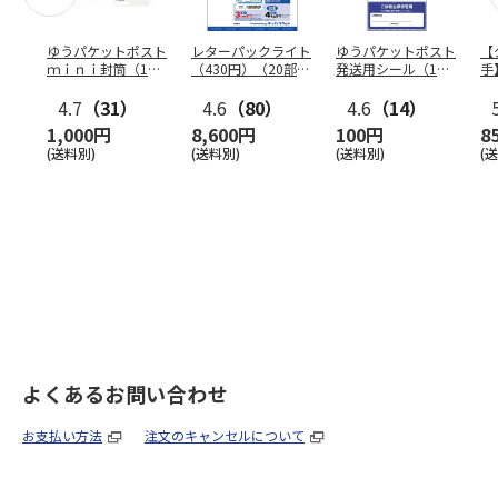
ゆうパケットポスト
レターパックライト
ゆうパケットポスト
【
ｍｉｎｉ封筒（1個
（430円）（20部セ
発送用シール（1個
手
（50枚）セット）
ット）
（20枚）セット）
ン
4.7
（31）
4.6
（80）
4.6
（14）
1,000円
8,600円
100円
8
(送料別)
(送料別)
(送料別)
(
よくあるお問い合わせ
お支払い方法
注文のキャンセルについて