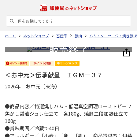
ホーム
ネットショップ
畜産品
豚肉
ハム・ソーセージ・焼き豚ほ
＜お中元＞伝承献呈 ＩＧＭ－３７
2026年 お中元（東海）
●商品内容／特選燻しハム・低温真空調理ローストビーフ
焦がし醤油ジュレ仕立て 各180g、焼豚二段加熱仕立て
160g
●賞味期間／冷蔵で40日
●アレルギー／「小麦」「卵」「乳」 商品提供者：伊藤