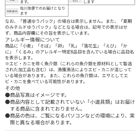
ます。
します
佐川急便でのお届けとなり
ます
なお、「普通ゆうパック」の場合は表示しません。また、「夏期
のみチルドゆうパック」などとなる場合は、記号での表示はせ
ず、商品内容欄にその旨を表示しています。
アレルギー情報について
商品に「小麦」「そば」「卵」「乳」「落花生」「えび」「か
に」「くるみ」のアレルギー特定8品目を含んでいる場合に品目名
を表示します。
※エビ・カニを除く魚介類（これらの魚介類を原材料として製造
された加工品も含む）は、漁獲漁法によりエビ・カニが混じって
いる場合があります。 また、これらの魚介類は、エサとしてエ
ビ・カニを食べている可能性があります。
その他
商品写真はイメージです。
商品内容として記載されていない「小道具類」はお届け
する商品に含まれておりません。
商品の色は、ご覧になるパソコンなどの環境により、実
際と異なる場合があります。