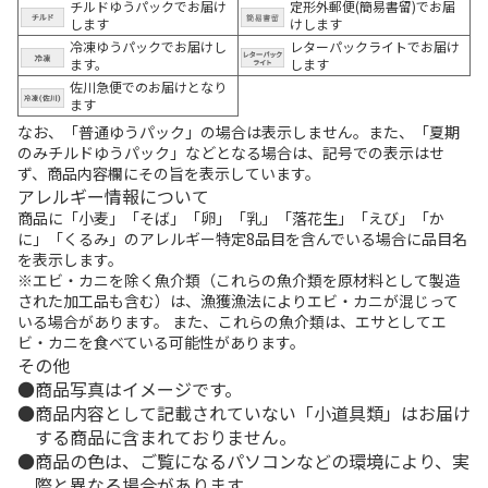
チルドゆうパックでお届け
定形外郵便(簡易書留)でお届
します
けします
冷凍ゆうパックでお届けし
レターパックライトでお届け
ます。
します
佐川急便でのお届けとなり
ます
なお、「普通ゆうパック」の場合は表示しません。また、「夏期
のみチルドゆうパック」などとなる場合は、記号での表示はせ
ず、商品内容欄にその旨を表示しています。
アレルギー情報について
商品に「小麦」「そば」「卵」「乳」「落花生」「えび」「か
に」「くるみ」のアレルギー特定8品目を含んでいる場合に品目名
を表示します。
※エビ・カニを除く魚介類（これらの魚介類を原材料として製造
された加工品も含む）は、漁獲漁法によりエビ・カニが混じって
いる場合があります。 また、これらの魚介類は、エサとしてエ
ビ・カニを食べている可能性があります。
その他
商品写真はイメージです。
商品内容として記載されていない「小道具類」はお届け
する商品に含まれておりません。
商品の色は、ご覧になるパソコンなどの環境により、実
際と異なる場合があります。