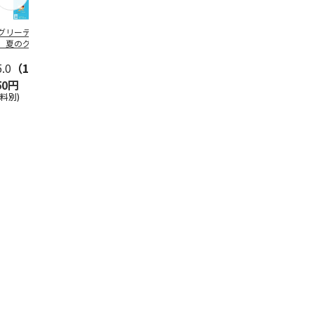
グリーティング切
【グリーティング切
レターパックプラス
＜お中元＞新
】夏のグリーティ
手】夏のグリーティ
（600円）（20部セ
なオールスタ
グ（85円）
ング（110円）
ット）
5.0
（10）
5.0
（17）
4.8
（24）
4.8
（19
50円
1,100円
12,000円
3,780円
送料別)
(送料別)
(送料別)
(送料・税込)