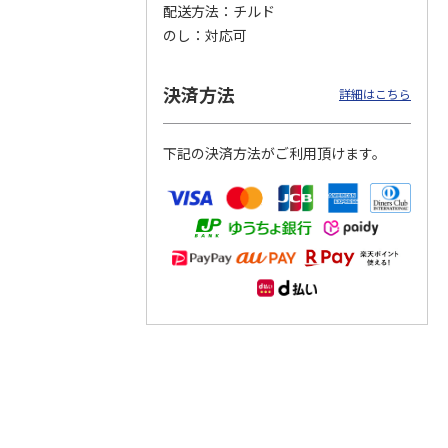
配送方法
チルド
のし
対応可
つぶら
【グリーティング切
【グリーティング切
【のり式】110円普
ーズ
手】ハッピーグリー
手】グリーティング
通切手・千鳥（1シ
ティング（110円）
（シンプル）（110
ート100枚）
決済方法
詳細はこちら
1）
5.0
（2）
円
4.8
…
（11）
4.6
（7）
1,100円
5,500円
11,000円
(送料別)
(送料別)
(送料別)
下記の決済方法がご利用頂けます。