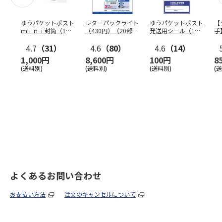
ゆうパケットポスト
レターパックライト
ゆうパケットポスト
【
ｍｉｎｉ封筒（1個
（430円）（20部セ
発送用シール（1個
手
（50枚）セット）
ット）
（20枚）セット）
ン
4.7
（31）
4.6
（80）
4.6
（14）
1,000円
8,600円
100円
8
(送料別)
(送料別)
(送料別)
(
よくあるお問い合わせ
お支払い方法
注文のキャンセルについて