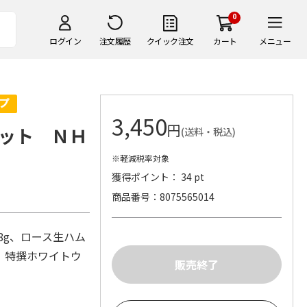
0
ログイン
注文履歴
クイック注文
カート
メニュー
3,450
円
ット ＮＨ
(送料・税込)
※軽減税率対象
獲得ポイント： 34 pt
商品番号
8075565014
8g、ロース生ハム
g、特撰ホワイトウ