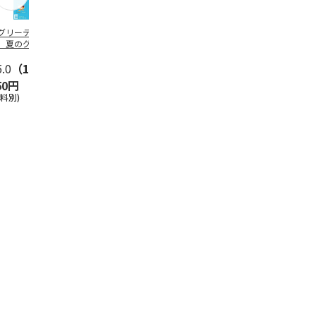
グリーティング切
【グリーティング切
レターパックプラス
＜お中元＞新
】夏のグリーティ
手】夏のグリーティ
（600円）（20部セ
なオールスタ
グ（85円）
ング（110円）
ット）
5.0
（10）
5.0
（17）
4.8
（24）
4.8
（19
50円
1,100円
12,000円
3,780円
送料別)
(送料別)
(送料別)
(送料・税込)