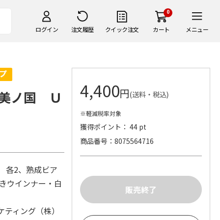
0
ログイン
注文履歴
クイック注文
カート
メニュー
4,400
円
美ノ国 Ｕ
(送料・税込)
※軽減税率対象
獲得ポイント： 44 pt
商品番号
8075564716
g 各2、熟成ビア
びきウインナー・白
ケティング（株）