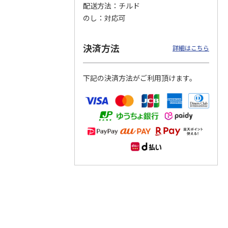
配送方法
チルド
のし
対応可
つぶら
【グリーティング切
【グリーティング切
【のり式】110円普
ーズ
手】ハッピーグリー
手】グリーティング
通切手・千鳥（1シ
ティング（110円）
（シンプル）（110
ート100枚）
決済方法
詳細はこちら
1）
5.0
（2）
円
4.8
…
（11）
4.6
（7）
1,100円
5,500円
11,000円
(送料別)
(送料別)
(送料別)
下記の決済方法がご利用頂けます。