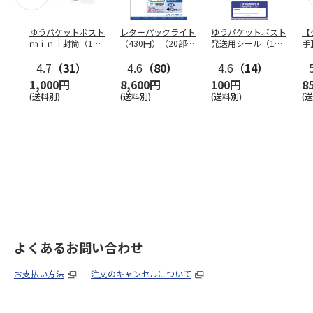
ゆうパケットポスト
レターパックライト
ゆうパケットポスト
【
ｍｉｎｉ封筒（1個
（430円）（20部セ
発送用シール（1個
手
（50枚）セット）
ット）
（20枚）セット）
ン
4.7
（31）
4.6
（80）
4.6
（14）
1,000円
8,600円
100円
8
(送料別)
(送料別)
(送料別)
(
よくあるお問い合わせ
お支払い方法
注文のキャンセルについて