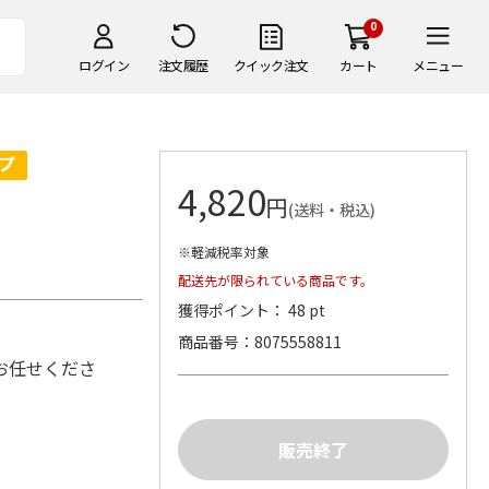
0
ログイン
注文履歴
クイック注文
カート
メニュー
4,820
円
(送料・税込)
※軽減税率対象
配送先が限られている商品です。
獲得ポイント： 48 pt
商品番号
8075558811
お任せくださ