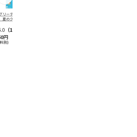
グリーティング切
【グリーティング切
レターパックプラス
＜お中元＞新
】夏のグリーティ
手】夏のグリーティ
（600円）（20部セ
なオールスタ
グ（85円）
ング（110円）
ット）
5.0
（10）
5.0
（17）
4.8
（24）
4.8
（19
50円
1,100円
12,000円
3,780円
送料別)
(送料別)
(送料別)
(送料・税込)