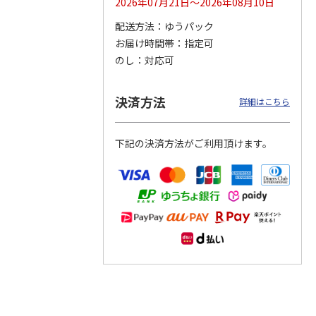
2026年07月21日～2026年08月10日
配送方法
ゆうパック
つぶら
【グリーティング切
【グリーティング切
【のり式】110円普
お届け時間帯
指定可
ーズ
手】ハッピーグリー
手】グリーティング
通切手・千鳥（1シ
ティング（110円）
（シンプル）（110
ート100枚）
のし
対応可
1）
5.0
（2）
円
4.8
…
（11）
4.6
（7）
1,100円
5,500円
11,000円
(送料別)
(送料別)
(送料別)
決済方法
詳細はこちら
下記の決済方法がご利用頂けます。