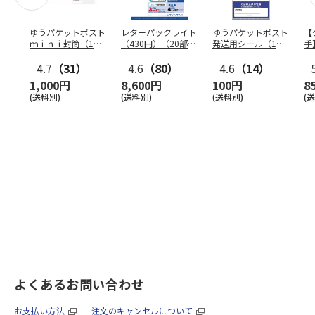
ゆうパケットポスト
レターパックライト
ゆうパケットポスト
【
ｍｉｎｉ封筒（1個
（430円）（20部セ
発送用シール（1個
手
（50枚）セット）
ット）
（20枚）セット）
ン
4.7
（31）
4.6
（80）
4.6
（14）
1,000円
8,600円
100円
8
(送料別)
(送料別)
(送料別)
(
よくあるお問い合わせ
お支払い方法
注文のキャンセルについて