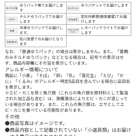
ゆうパック等でお届けしま
ゆうパケットでお届けします
す
チルドゆうパックでお届け
定形外郵便(簡易書留)でお届
します
けします
冷凍ゆうパックでお届けし
レターパックライトでお届け
ます。
します
佐川急便でのお届けとなり
ます
なお、「普通ゆうパック」の場合は表示しません。また、「夏期
のみチルドゆうパック」などとなる場合は、記号での表示はせ
ず、商品内容欄にその旨を表示しています。
アレルギー情報について
商品に「小麦」「そば」「卵」「乳」「落花生」「えび」「か
に」「くるみ」のアレルギー特定8品目を含んでいる場合に品目名
を表示します。
※エビ・カニを除く魚介類（これらの魚介類を原材料として製造
された加工品も含む）は、漁獲漁法によりエビ・カニが混じって
いる場合があります。 また、これらの魚介類は、エサとしてエ
ビ・カニを食べている可能性があります。
その他
商品写真はイメージです。
商品内容として記載されていない「小道具類」はお届け