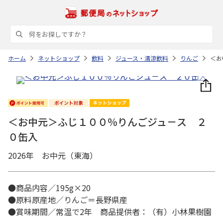
ホーム
ネットショップ
飲料
ジュース・清涼飲料
りんご
＜お
＜お中元＞ふじ１００％りんごジュ－ス ２
０缶入
2026年 お中元（東海）
●商品内容／195g×20
●原料原産地／りんご＝長野県産
●賞味期間／常温で2年 商品提供者：（有）小林果樹園