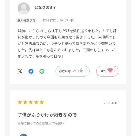
となりのミィ
性別:
女性
年代:
60代
購入確認済み
以前、こちらの しらす干しだけを数件送りました。とても評
判が良かったので今回も利用させて頂きました。沖縄県でし
かも宮古島なのに、キチンと送って頂きありがとう御座いま
した。先様はとても喜んでくれました。三河のしらすは、ご
馳走です！胸を張って自慢！
参考になった
0
Like!
0
2026.6.18
子供がふりかけが好きなので
実際に使ってみた感想
:とても良い