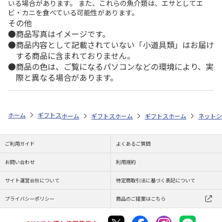
いる場合があります。 また、これらの魚介類は、エサとしてエ
ビ・カニを食べている可能性があります。
その他
商品写真はイメージです。
商品内容として記載されていない「小道具類」はお届け
する商品に含まれておりません。
商品の色は、ご覧になるパソコンなどの環境により、実
際と異なる場合があります。
ホーム
ギフトストア
お中元・夏ギフト特集 2026
おすすめ ご当地
ホーム
ギフトストア
ホーム
お中元・夏ギフト特集 2026
ギフトストア
ホーム
お中元・夏
ネットシ
ご利用ガイド
よくあるご質問
お問い合わせ
利用規約
サイト運営会社について
特定商取引法に基づく表記について
プライバシーポリシー
商品のご提案はこちら