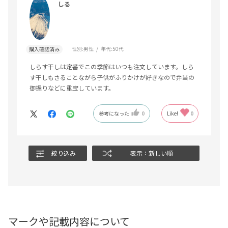
しる
性別:
男性
年代:
50代
購入確認済み
しらす干しは定番でこの季節はいつも注文しています。しら
す干しもさることながら子供がふりかけが好きなので弁当の
御握りなどに重宝しています。
参考になった
0
Like!
0
絞り込み
表示：新しい順
マークや記載内容について