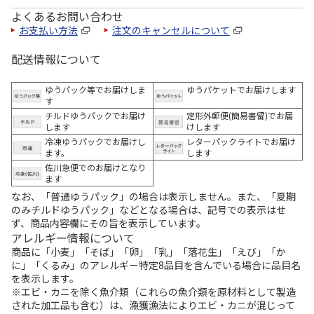
よくあるお問い合わせ
お支払い方法
注文のキャンセルについて
配送情報について
ゆうパック等でお届けしま
ゆうパケットでお届けします
す
チルドゆうパックでお届け
定形外郵便(簡易書留)でお届
します
けします
冷凍ゆうパックでお届けし
レターパックライトでお届け
ます。
します
佐川急便でのお届けとなり
ます
なお、「普通ゆうパック」の場合は表示しません。また、「夏期
のみチルドゆうパック」などとなる場合は、記号での表示はせ
ず、商品内容欄にその旨を表示しています。
アレルギー情報について
商品に「小麦」「そば」「卵」「乳」「落花生」「えび」「か
に」「くるみ」のアレルギー特定8品目を含んでいる場合に品目名
を表示します。
※エビ・カニを除く魚介類（これらの魚介類を原材料として製造
された加工品も含む）は、漁獲漁法によりエビ・カニが混じって