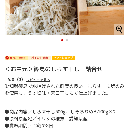
1
2
＜お中元＞篠島のしらす干し 詰合せ
5.0
（3）
レビューを見る
愛知県篠島で水揚げされた鮮度の良い「しらす」に塩のみ
を使用し、うす塩味・天日干しにて仕上げました。
●商品内容／しらす干し500g、しそちりめん100g×2
●原料原産地／イワシの稚魚＝愛知県産
●賞味期間／冷蔵で8日