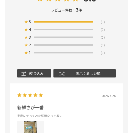
3
レビュー件数：
件
★
5
(3)
★
4
(0)
★
3
(0)
★
2
(0)
★
1
(0)
絞り込み
表示：新しい順
2026.7.26
新鮮さが一番
実際に使ってみた感想
:とても良い