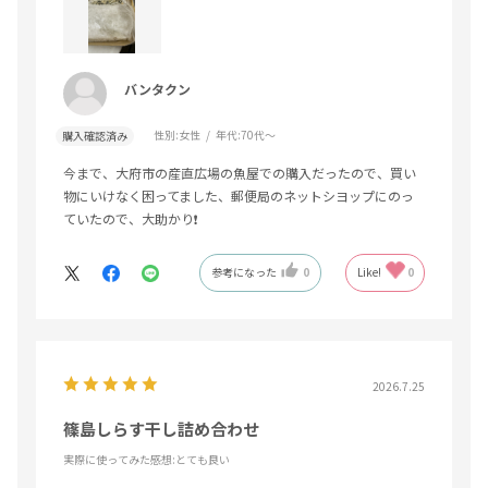
バンタクン
性別:
女性
年代:
70代～
購入確認済み
今まで、大府市の産直広場の魚屋での購入だったので、買い
物にいけなく困ってました、郵便局のネットシヨップにのっ
ていたので、大助かり❗
参考になった
0
Like!
0
2026.7.25
篠島しらす干し詰め合わせ
実際に使ってみた感想
:とても良い