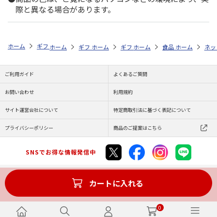
際と異なる場合があります。
ホーム
ギフトストア
お中元・夏ギフト特集 2026
おすすめ ご当地
ホーム
ギフトストア
ホーム
ギフトストア
お中元・夏ギフト特集 2026
ホーム
食品・グルメストア
お中元・夏ギフト特集
ホーム
ネッ
お
ご利用ガイド
よくあるご質問
お問い合わせ
利用規約
サイト運営会社について
特定商取引法に基づく表記について
プライバシーポリシー
商品のご提案はこちら
SNSでお得な情報発信中
カートに入れる
Copyright (C) JAPAN POST Co.,Ltd. All Rights Reserved.
0