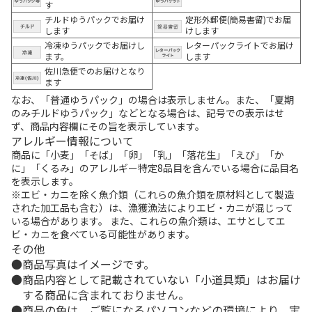
す
チルドゆうパックでお届け
定形外郵便(簡易書留)でお届
します
けします
冷凍ゆうパックでお届けし
レターパックライトでお届け
ます。
します
佐川急便でのお届けとなり
ます
なお、「普通ゆうパック」の場合は表示しません。また、「夏期
のみチルドゆうパック」などとなる場合は、記号での表示はせ
ず、商品内容欄にその旨を表示しています。
アレルギー情報について
商品に「小麦」「そば」「卵」「乳」「落花生」「えび」「か
に」「くるみ」のアレルギー特定8品目を含んでいる場合に品目名
を表示します。
※エビ・カニを除く魚介類（これらの魚介類を原材料として製造
された加工品も含む）は、漁獲漁法によりエビ・カニが混じって
いる場合があります。 また、これらの魚介類は、エサとしてエ
ビ・カニを食べている可能性があります。
その他
商品写真はイメージです。
商品内容として記載されていない「小道具類」はお届け
する商品に含まれておりません。
商品の色は、ご覧になるパソコンなどの環境により、実