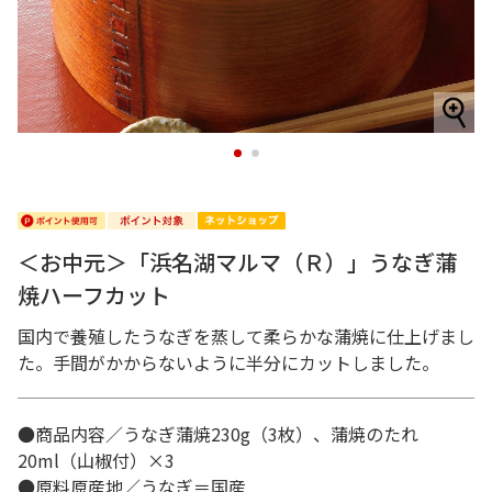
1
2
＜お中元＞「浜名湖マルマ（Ｒ）」うなぎ蒲
焼ハーフカット
国内で養殖したうなぎを蒸して柔らかな蒲焼に仕上げまし
た。手間がかからないように半分にカットしました。
●商品内容／うなぎ蒲焼230g（3枚）、蒲焼のたれ
20ml（山椒付）×3
●原料原産地／うなぎ＝国産