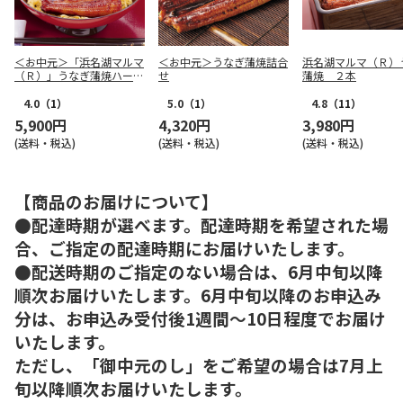
＜お中元＞「浜名湖マルマ
＜お中元＞うなぎ蒲焼詰合
浜名湖マルマ（Ｒ）
（Ｒ）」うなぎ蒲焼ハーフ
せ
蒲焼 ２本
カット
4.0
（1）
5.0
（1）
4.8
（11）
5,900円
4,320円
3,980円
(送料・税込)
(送料・税込)
(送料・税込)
【商品のお届けについて】
●配達時期が選べます。配達時期を希望された場
合、ご指定の配達時期にお届けいたします。
●配送時期のご指定のない場合は、6月中旬以降
順次お届けいたします。6月中旬以降のお申込み
分は、お申込み受付後1週間～10日程度でお届け
いたします。
ただし、「御中元のし」をご希望の場合は7月上
旬以降順次お届けいたします。