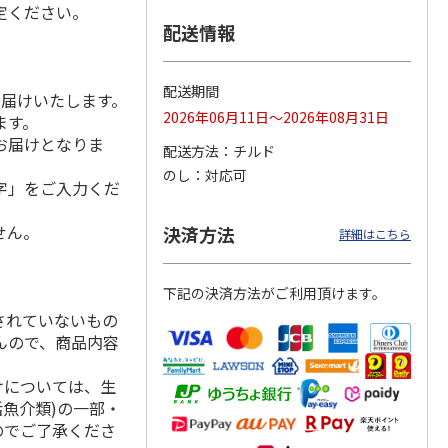
定ください。
配送情報
ンジで
呼子朝市ひもの詰合
＜お中元＞函館味く
＜お中元＞愛知三河
配送期間
お届けいたします。
切セッ
せ
らべ
産 うなぎ蒲焼ギフ
2026年06月11日～2026年08月31日
ます。
ト
4.5
（8）
5.0
（1）
5.0
（1）
お届けとなりま
配送方法
チルド
3,300円
2,800円
5,800円
のし
対応可
(送料・税込)
(送料・税込)
(送料・税込)
字」をご入力くだ
せん。
決済方法
詳細はこちら
下記の決済方法がご利用頂けます。
されていないもの
んので、商品内容
けについては、生
活魚介類)の一部・
のでご了承くださ