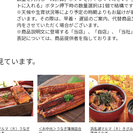
トに入れる」ボタン押下時の数量選択は1個で結構です
※天候や生育状況等により予定の時期よりもお届けが
ざいます。その際は、早着・ 遅延のご案内、代替商品
内をさせていただく場合がございます。
※商品説明文に登場する「当店」、「自店」、「当社
表記については、商品提供者を指しております。
見ています。
マルマ（Ｒ）うなぎ
＜お中元＞うなぎ蒲焼詰合
浜名湖マルマ（Ｒ）きざみ
２本
せ
蒲焼うなぎ