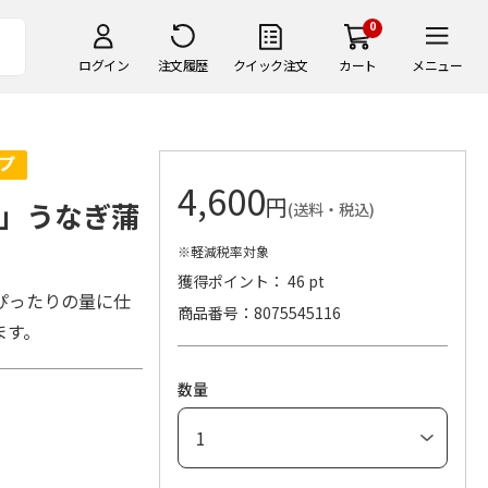
0
ログイン
注文履歴
クイック注文
カート
メニュー
4,600
円
」うなぎ蒲
(送料・税込)
※軽減税率対象
獲得ポイント： 46 pt
ぴったりの量に仕
商品番号
8075545116
ます。
数量