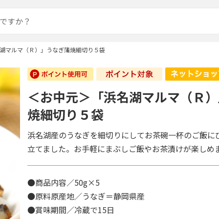
湖マルマ（Ｒ）」うなぎ蒲焼細切り５袋
＜お中元＞「浜名湖マルマ（Ｒ）
焼細切り５袋
浜名湖産のうなぎを細切りにしてお茶碗一杯のご飯に
立てました。お手軽にまぶしご飯やお茶漬けが楽しめ
●商品内容／50g×5
●原料原産地／うなぎ＝静岡県産
●賞味期間／冷蔵で15日