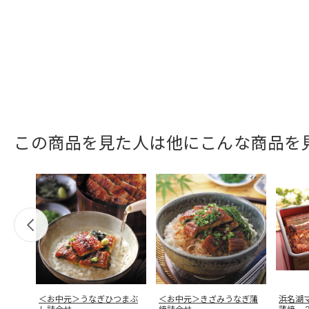
この商品を見た人は他にこんな商品を
＜お中元＞うなぎひつまぶ
＜お中元＞きざみうなぎ蒲
浜名湖
し詰合せ
焼詰合せ
蒲焼 