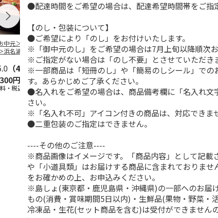
●配達時間をご希望の場合は、配達希望時間帯をご指
【のし・包装について】
●ご希望により「のし」をお付けいたします。
お中元＞＜大和養
＜お中元＞うなぎ蒲
＜お中元＞＜大和養
＜お中元＞レ
※「御中元のし」をご希望の場合は7月上旬以降順次
＞浜名湖うなぎ蒲
焼詰合せ
魚＞浜名湖うなぎ蒲
簡単焼魚 ５
※ご指定がない場合は「のし不要」とさせていただき
２本
焼４本
ト
5.0
（4）
5.0
（1）
5.0
（1）
※一部商品は「短冊のし」や「簡易のしシール」での
,300円
5,400円
11,800円
3,780円
す。あらかじめご了承ください。
送料・税込)
(送料・税込)
(送料・税込)
(送料・税込)
●名入れをご希望の場合は、商品備考欄に「名入れ文
さい。
※「名入れ不可」アイコン付きの商品は、対応できま
●二重包装のご指定はできません。
----その他のご注意----
※商品画像はイメージです。「商品内容」として記載
や「小道具類」はお届けする商品に含まれておりませ
をお確かめの上、お申込みください。
※島しょ(東京都・鹿児島県・沖縄県)の一部へのお届
もの(消費・賞味期間5日以内)・生鮮品(果物・野菜・
冷凍品・生花(セット商品を含む)は受付ができません