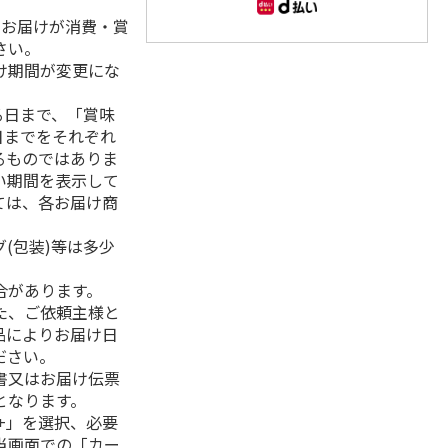
、お届けが消費・賞
さい。
け期間が変更にな
る日まで、「賞味
日までをそれぞれ
るものではありま
い期間を表示して
ては、各お届け商
(包装)等は多少
合があります。
た、ご依頼主様と
品によりお届け日
ださい。
書又はお届け伝票
となります。
+」を選択、必要
当画面での「カー