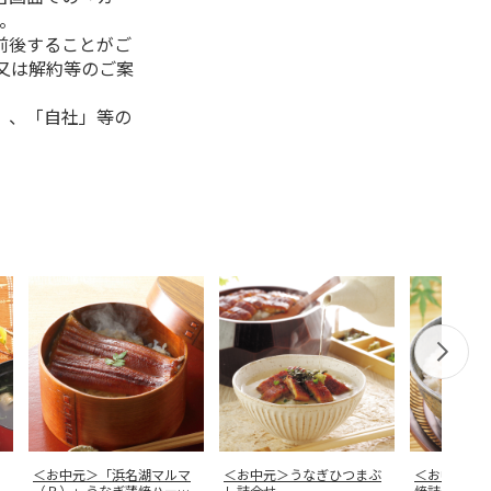
。
前後することがご
又は解約等のご案
」、「自社」等の
＜お中元＞「浜名湖マルマ
＜お中元＞うなぎひつまぶ
＜お中元＞
（Ｒ）」うなぎ蒲焼ハーフ
し詰合せ
焼詰合せ