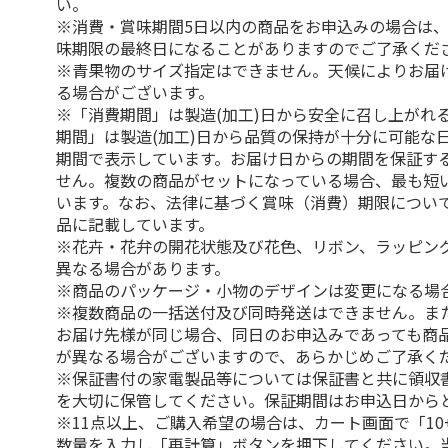
い。
※消費・賞味期間5日以内の商品をお申込みの場合は
味期限の最終日になることがありますのでご了承くだ
※青果物のサイズ指定はできません。天候によりお届
る場合がございます。
※「消費期間」は製造(加工)日から安全に召し上がれ
期間」は製造(加工)日から品質の保持が十分に可能な
期間で表示しています。お届け日からの期間を保証す
せん。複数の商品がセットになっている場合、最も短
います。なお、法律に基づく賞味（消費）期限につい
品に記載しています。
※花卉・花弁の開花状態及び花色、リボン、ラッピング
異なる場合があります。
※商品のパッケージ・小物のデザインは変更になる場
※複数商品の一括送付及び同時発送はできません。ま
お届け先様が同じ場合、同日のお申込みであっても商
が異なる場合がございますので、あらかじめご了承く
※保証書付の家電製品等については保証書と共に領収
を大切に保管してください。保証期間はお申込日から
※11点以上、ご購入希望の場合は、カート画面で「10
数量を入力し「再計算」ボタンを押下してください。