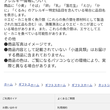
アレルギー情報について
商品に「小麦」「そば」「卵」「乳」「落花生」「えび」「か
に」「くるみ」のアレルギー特定8品目を含んでいる場合に品目名
を表示します。
※エビ・カニを除く魚介類（これらの魚介類を原材料として製造
された加工品も含む）は、漁獲漁法によりエビ・カニが混じって
いる場合があります。 また、これらの魚介類は、エサとしてエ
ビ・カニを食べている可能性があります。
その他
商品写真はイメージです。
商品内容として記載されていない「小道具類」はお届け
する商品に含まれておりません。
商品の色は、ご覧になるパソコンなどの環境により、実
際と異なる場合があります。
ホーム
ギフトストア
お中元・夏ギフト特集 2026
おすすめ ご当地
ホーム
ギフトストア
ホーム
お中元・夏ギフト特集 2026
ギフトストア
ホーム
お中元・夏
ネットシ
ご利用ガイド
よくあるご質問
お問い合わせ
利用規約