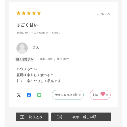
2026.6.27
すごく甘い
実際に使ってみた感想
:とても良い
うえ
年代:
50代
性別:
男性
購入確認済み
ハウスみかん
夏場は冷やして食べると
甘くて冷んやりして最高です
参考になった
0
Like!
0
絞り込み
表示：新しい順