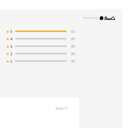
★
5
(1)
★
4
(0)
★
3
(0)
★
2
(0)
★
1
(0)
2026.7.7