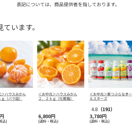
表記については、商品提供者を指しております。
見ています。
元＞ハウスみかん
＜お中元＞ハウスみかん
＜お中元＞新つぶらなオー
ｋｇ（バラ詰）
２．２ｋｇ（化粧箱）
ルスターズ
4.8
（191）
0円
6,800円
3,780円
税込)
(送料・税込)
(送料・税込)