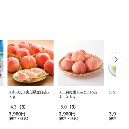
＜お中元＞山形県産白桃２
＜ご自宅用＞ふぞろい桃
シャインマ
ｋｇ
１．２ｋｇ
4.3
（3）
5.0
（3）
3,980円
2,980円
3,980円
(送料・税込)
(送料・税込)
(送料・税込)