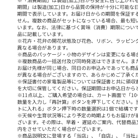
※「消費期間」は製造(加工)日から安全に召し上がれ
期間」は製造(加工)日から品質の保持が十分に可能な
期間で表示しています。お届け日からの期間を保証す
せん。複数の商品がセットになっている場合、最も短
います。なお、法律に基づく賞味（消費）期限につい
品に記載しています。
※花卉・花弁の開花状態及び花色、リボン、ラッピング
異なる場合があります。
※商品のパッケージ・小物のデザインは変更になる場
※複数商品の一括送付及び同時発送はできません。ま
お届け先様が同じ場合、同日のお申込みであっても商
が異なる場合がございますので、あらかじめご了承く
※保証書付の家電製品等については保証書と共に領収
を大切に保管してください。保証期間はお申込日から
※11点以上、ご購入希望の場合は、カート画面で「10
数量を入力し「再計算」ボタンを押下してください。
トに入れる」ボタン押下時の数量選択は1個で結構です
※天候や生育状況等により予定の時期よりもお届けが
ざいます。その際は、早着・ 遅延のご案内、代替商品
内をさせていただく場合がございます。
※商品説明文に登場する「当店」、「自店」、「当社