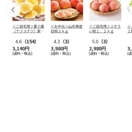
＜ご自宅用＞夏小夏
＜お中元＞山形県産
＜ご自宅用＞ふぞろ
シ
（ナツコナツ）家庭
白桃２ｋｇ
い桃１．２ｋｇ
２
用３ｋｇ
4.6
（154）
4.3
（3）
5.0
（3）
3,140円
3,980円
2,980円
3
(送料・税込)
(送料・税込)
(送料・税込)
(