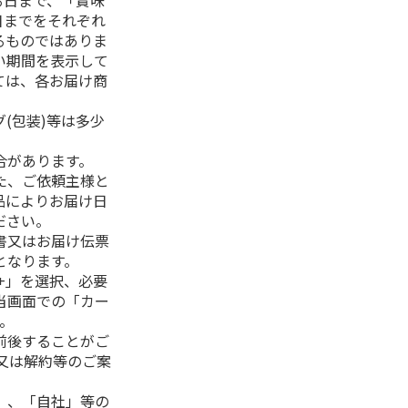
る日まで、「賞味
日までをそれぞれ
るものではありま
い期間を表示して
ては、各お届け商
(包装)等は多少
合があります。
た、ご依頼主様と
品によりお届け日
ださい。
書又はお届け伝票
となります。
+」を選択、必要
当画面での「カー
。
前後することがご
又は解約等のご案
」、「自社」等の