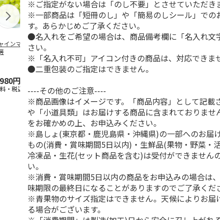
※ご指定がない場合は「のし不要」とさせていただき
※一部商品は「短冊のし」や「簡易のしシール」での
す。あらかじめご了承ください。
●名入れをご希望の場合は、商品備考欄に「名入れ文
ャインマスカット
ＷＥＢ定期便果物コ
ビッグマスクメロ
夏小夏 家庭
さい。
房
ース
ン ２個入
ｋｇ
※「名入れ不可」アイコン付きの商品は、対応できま
●二重包装のご指定はできません。
4.5
（102）
4.7
（10）
4.6
（25
,980円
3,780円
4,150円
3,140円
----その他のご注意----
送料・税込)
(送料・税込)
(送料・税込)
(送料・税込)
※商品画像はイメージです。「商品内容」として記載
や「小道具類」はお届けする商品に含まれておりませ
をお確かめの上、お申込みください。
※島しょ(東京都・鹿児島県・沖縄県)の一部へのお届
もの(消費・賞味期間5日以内)・生鮮品(果物・野菜・
冷凍品・生花(セット商品を含む)は受付ができません
い。
※消費・賞味期間5日以内の商品をお申込みの場合は
味期限の最終日になることがありますのでご了承くだ
※青果物のサイズ指定はできません。天候によりお届
る場合がございます。