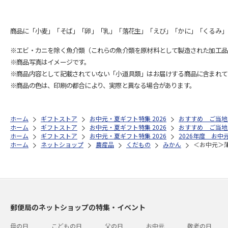
商品に「小麦」「そば」「卵」「乳」「落花生」「えび」「かに」「くるみ」
※エビ・カニを除く魚介類（これらの魚介類を原材料として製造された加工品
※商品写真はイメージです。
※商品内容として記載されていない「小道具類」はお届けする商品に含まれて
※商品の色は、印刷の都合により、実際と異なる場合があります。
ホーム
ギフトストア
お中元・夏ギフト特集 2026
おすすめ ご当地
ホーム
ギフトストア
お中元・夏ギフト特集 2026
おすすめ ご当地
ホーム
ギフトストア
お中元・夏ギフト特集 2026
2026年度 お中
ホーム
ネットショップ
農産品
くだもの
みかん
＜お中元＞
郵便局のネットショップの特集・イベント
母の日
こどもの日
父の日
お中元
敬老の日