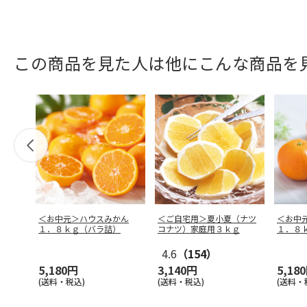
この商品を見た人は他にこんな商品を
＜お中元＞ハウスみかん
＜ご自宅用＞夏小夏（ナツ
＜お中
１．８ｋｇ（バラ詰）
コナツ）家庭用３ｋｇ
１．８
4.6
（154）
5,180円
3,140円
5,18
(送料・税込)
(送料・税込)
(送料・