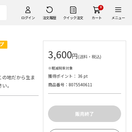
0
ログイン
注文履歴
クイック注文
カート
メニュー
3,600
円
(送料・税込)
※軽減税率対象
獲得ポイント： 36 pt
この地だから生ま
商品番号
8075540611
さい。