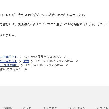
のアレルギー特定8品目を含んでいる場合に品目名を表示します。
も含む）は、漁獲漁法によりエビ・カニが混じっている場合があります。また、こ
おりません。
お中元ギフト
＜お中元＞蒲郡ハウスみかん Ａ
お中元ギフト
東海
＜お中元＞蒲郡ハウスみかん Ａ
元（東海 特集）
＜お中元＞蒲郡ハウスみかん Ａ
蒲郡ハウスみかん Ａ
お歳暮
おせち
クリスマス
バレンタイン
ホワイト