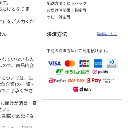
ます。
配送方法
ゆうパック
お届けとなりま
お届け時間帯
指定可
のし
対応可
字」をご入力くだ
用 ３
福島県産ふぞろい
訳あり黄桃
シャインマスカッ
桃 川中島白桃
ト Ａ
決済方法
せん。
詳細はこちら
）
3,400円
3,200円
3,980円
下記の決済方法がご利用頂けます。
(送料・税込)
(送料・税込)
(送料・税込)
されていないもの
んので、商品内容
けについては、生
活魚介類)の一部・
のでご了承くださ
、お届けが消費・賞
さい。
け期間が変更にな