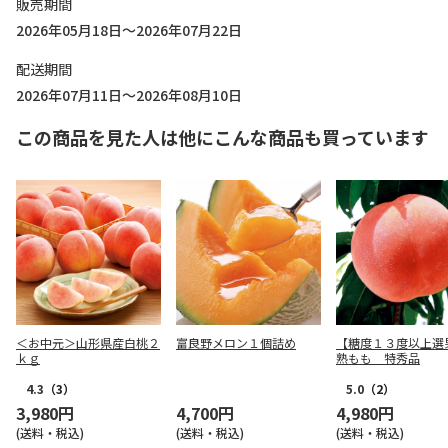
販売期間
2026年05月18日～2026年07月22日
配送期間
2026年07月11日～2026年08月10日
この商品を見た人は他にこんな商品も買っています
＜お中元＞山形県産白桃２
富良野メロン１個詰め
【糖度１３度以上選
ｋｇ
熟もも 特秀品
4.3
（3）
5.0
（2）
3,980円
4,700円
4,980円
(送料・税込)
(送料・税込)
(送料・税込)