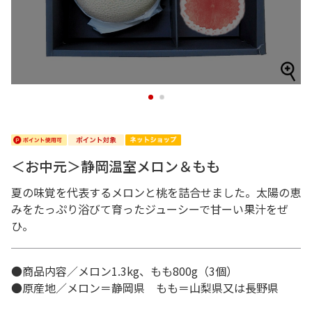
1
2
＜お中元＞静岡温室メロン＆もも
夏の味覚を代表するメロンと桃を詰合せました。太陽の恵
みをたっぷり浴びて育ったジューシーで甘ーい果汁をぜ
ひ。
●商品内容／メロン1.3kg、もも800g（3個）
●原産地／メロン＝静岡県 もも＝山梨県又は長野県