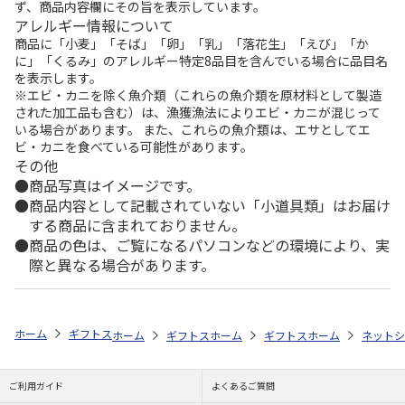
ず、商品内容欄にその旨を表示しています。
アレルギー情報について
商品に「小麦」「そば」「卵」「乳」「落花生」「えび」「か
に」「くるみ」のアレルギー特定8品目を含んでいる場合に品目名
を表示します。
※エビ・カニを除く魚介類（これらの魚介類を原材料として製造
された加工品も含む）は、漁獲漁法によりエビ・カニが混じって
いる場合があります。 また、これらの魚介類は、エサとしてエ
ビ・カニを食べている可能性があります。
その他
商品写真はイメージです。
商品内容として記載されていない「小道具類」はお届け
する商品に含まれておりません。
商品の色は、ご覧になるパソコンなどの環境により、実
際と異なる場合があります。
ホーム
ギフトストア
お中元・夏ギフト特集 2026
おすすめ ご当地
ホーム
ギフトストア
ホーム
お中元・夏ギフト特集 2026
ギフトストア
ホーム
お中元・夏
ネットシ
ご利用ガイド
よくあるご質問