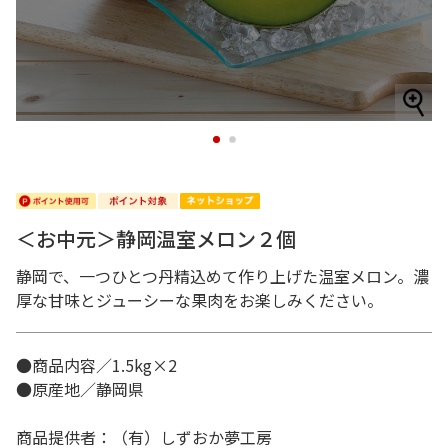
1
2
＜お中元＞静岡温室メロン２個
静岡で、一つひとつ丹精込めて作り上げた温室メロン。濃
厚な甘味とジューシーな果肉をお楽しみください。
●商品内容／1.5kg×2
●原産地／静岡県
商品提供者：（有）しずおか夢工房