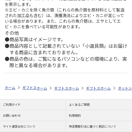
を表示します。
※エビ・カニを除く魚介類（これらの魚介類を原材料として製造
された加工品も含む）は、漁獲漁法によりエビ・カニが混じって
いる場合があります。 また、これらの魚介類は、エサとしてエ
ビ・カニを食べている可能性があります。
その他
商品写真はイメージです。
商品内容として記載されていない「小道具類」はお届け
する商品に含まれておりません。
商品の色は、ご覧になるパソコンなどの環境により、実
際と異なる場合があります。
ホーム
ギフトストア
お中元・夏ギフト特集 2026
おすすめ ご当地
ホーム
ギフトストア
ホーム
お中元・夏ギフト特集 2026
ギフトストア
ホーム
お中元・夏
ネットシ
ご利用ガイド
よくあるご質問
お問い合わせ
利用規約
サイト運営会社について
特定商取引法に基づく表記について