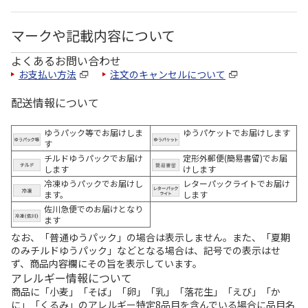
マークや記載内容について
よくあるお問い合わせ
お支払い方法
注文のキャンセルについて
配送情報について
ゆうパック等でお届けしま
ゆうパケットでお届けします
す
チルドゆうパックでお届け
定形外郵便(簡易書留)でお届
します
けします
冷凍ゆうパックでお届けし
レターパックライトでお届け
ます。
します
佐川急便でのお届けとなり
ます
なお、「普通ゆうパック」の場合は表示しません。また、「夏期
のみチルドゆうパック」などとなる場合は、記号での表示はせ
ず、商品内容欄にその旨を表示しています。
アレルギー情報について
商品に「小麦」「そば」「卵」「乳」「落花生」「えび」「か
に」「くるみ」のアレルギー特定8品目を含んでいる場合に品目名