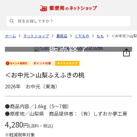
ホーム
ネットショップ
農産品
くだもの
もも
＜お中元＞山梨
＜お中元＞山梨ふえふきの桃
2026年 お中元（東海）
●商品内容／1.6kg（5～7個）
●原産地／山梨県 商品提供者：（有）しずおか夢工房
4,280
円
(送料・税込)
※軽減税率対象