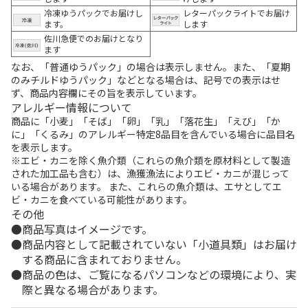
冷凍ゆうパックでお届けし
レターパックライトでお届け
ます。
します
佐川急便でのお届けとなり
ます
なお、「普通ゆうパック」の場合は表示しません。また、「夏期
のみチルドゆうパック」などとなる場合は、記号での表示はせ
ず、商品内容欄にその旨を表示しています。
アレルギー情報について
商品に「小麦」「そば」「卵」「乳」「落花生」「えび」「か
に」「くるみ」のアレルギー特定8品目を含んでいる場合に品目名
を表示します。
※エビ・カニを除く魚介類（これらの魚介類を原材料として製造
された加工品も含む）は、漁獲漁法によりエビ・カニが混じって
いる場合があります。 また、これらの魚介類は、エサとしてエ
ビ・カニを食べている可能性があります。
その他
商品写真はイメージです。
商品内容として記載されていない「小道具類」はお届け
する商品に含まれておりません。
商品の色は、ご覧になるパソコンなどの環境により、実
際と異なる場合があります。