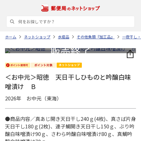
ホーム
ネットショップ
水産品
その他魚類『加工品』
一夜干し・
＜お中元＞昭徳 天日干しひものと吟醸白味
噌漬け Ｂ
2026年 お中元（東海）
●商品内容／真あじ開き天日干し240ｇ(4枚)、真さば片身
天日干し180ｇ(2枚)、連子鯛開き天日干し150ｇ、ぶり吟
醸白味噌漬け90ｇ、さわら吟醸白味噌漬け80ｇ、真鯛吟