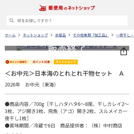
ホーム
ネットショップ
水産品
その他魚類『加工品』
一夜干し・
＜お中元＞日本海のとれとれ干物セット Ａ
2026年 お中元（東海）
●商品内容／700g［干しハタハタ6～8尾、干しカレイ2～
3枚、アジ開き3枚、飛魚（アゴ）開き2枚、スルメイカ一
夜干し1枚］
●賞味期間／冷蔵で6日 商品提供者：（株）中村商店