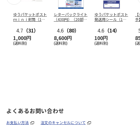
ゆうパケットポスト
レターパックライト
ゆうパケットポスト
【
ｍｉｎｉ封筒（1個
（430円）（20部セ
発送用シール（1個
手
（50枚）セット）
ット）
（20枚）セット）
ン
4.7
（31）
4.6
（80）
4.6
（14）
1,000円
8,600円
100円
8
(送料別)
(送料別)
(送料別)
(
よくあるお問い合わせ
お支払い方法
注文のキャンセルについて