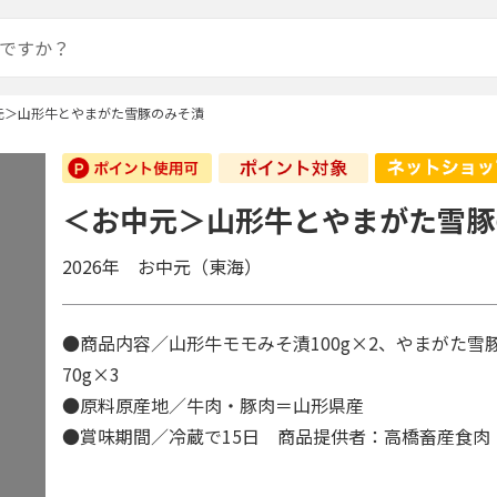
元＞山形牛とやまがた雪豚のみそ漬
＜お中元＞山形牛とやまがた雪豚
2026年 お中元（東海）
●商品内容／山形牛モモみそ漬100g×2、やまがた雪
70g×3
●原料原産地／牛肉・豚肉＝山形県産
●賞味期間／冷蔵で15日 商品提供者：高橋畜産食肉