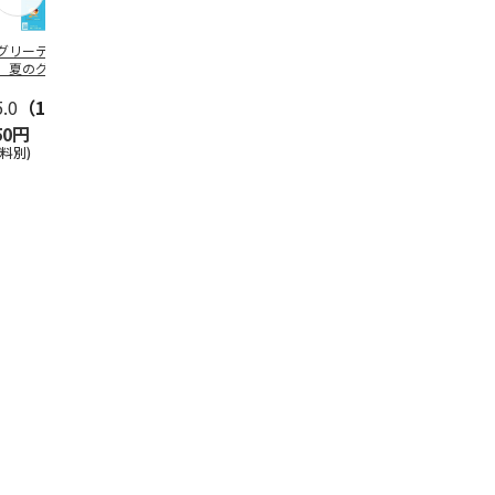
グリーティング切
【グリーティング切
レターパックプラス
＜お中元＞新
】夏のグリーティ
手】夏のグリーティ
（600円）（20部セ
なオールスタ
グ（85円）
ング（110円）
ット）
5.0
（10）
5.0
（17）
4.8
（24）
4.8
（19
50円
1,100円
12,000円
3,780円
送料別)
(送料別)
(送料別)
(送料・税込)