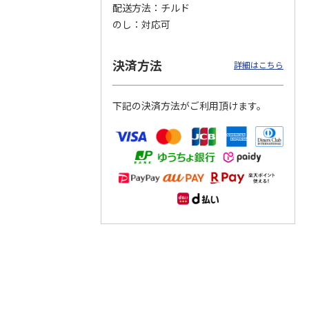
配送方法
チルド
のし
対応可
つぶら
【グリーティング切
【グリーティング切
【のり式】110円普
ーズ
手】ハッピーグリー
手】グリーティング
通切手・千鳥（1シ
ティング（110円）
（シンプル）（110
ート100枚）
決済方法
詳細はこちら
1）
5.0
（2）
円
4.8
…
（11）
4.6
（7）
1,100円
5,500円
11,000円
(送料別)
(送料別)
(送料別)
下記の決済方法がご利用頂けます。