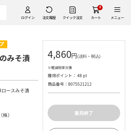
0
ログイン
注文履歴
クイック注文
カート
メニュー
4,860
円
のみそ漬
(送料・税込)
※軽減税率対象
獲得ポイント： 48 pt
商品番号
8075521212
豚ロースみそ漬
（株）