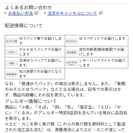
よくあるお問い合わせ
お支払い方法
注文のキャンセルについて
配送情報について
ゆうパック等でお届けしま
ゆうパケットでお届けします
す
チルドゆうパックでお届け
定形外郵便(簡易書留)でお届
します
けします
冷凍ゆうパックでお届けし
レターパックライトでお届け
ます。
します
佐川急便でのお届けとなり
ます
なお、「普通ゆうパック」の場合は表示しません。また、「夏期
のみチルドゆうパック」などとなる場合は、記号での表示はせ
ず、商品内容欄にその旨を表示しています。
アレルギー情報について
商品に「小麦」「そば」「卵」「乳」「落花生」「えび」「か
に」「くるみ」のアレルギー特定8品目を含んでいる場合に品目名
を表示します。
※エビ・カニを除く魚介類（これらの魚介類を原材料として製造
された加工品も含む）は、漁獲漁法によりエビ・カニが混じって