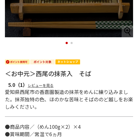
1
2
＜お中元＞西尾の抹茶入 そば
5.0
（1）
レビューを見る
愛知県西尾市の香嘉園製造の抹茶をめんに練り込みまし
た。抹茶独特の色、ほのかな苦味とそばののど越しをお楽
しみください。
●商品内容／（めん100g×2）×4
●賞味期間／常温で6ヵ月