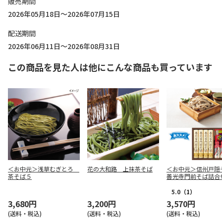
販売期間
2026年05月18日～2026年07月15日
配送期間
2026年06月11日～2026年08月31日
この商品を見た人は他にこんな商品も買っています
＜お中元＞浅草むぎとろ
花の大和路 上抹茶そば
＜お中元＞信州戸隠
茶そば５
善光寺門前そば詰合
日本版）
5.0
（1）
3,680円
3,200円
3,570円
(送料・税込)
(送料・税込)
(送料・税込)