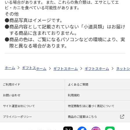
いる場合があります。 また、これらの魚介類は、エサとしてエ
ビ・カニを食べている可能性があります。
その他
商品写真はイメージです。
商品内容として記載されていない「小道具類」はお届け
する商品に含まれておりません。
商品の色は、ご覧になるパソコンなどの環境により、実
際と異なる場合があります。
ホーム
ギフトストア
お中元・夏ギフト特集 2026
おすすめ ご当地
ホーム
ギフトストア
ホーム
お中元・夏ギフト特集 2026
ギフトストア
ホーム
お中元・夏
ネットシ
ご利用ガイド
よくあるご質問
お問い合わせ
利用規約
サイト運営会社について
特定商取引法に基づく表記について
プライバシーポリシー
商品のご提案はこちら