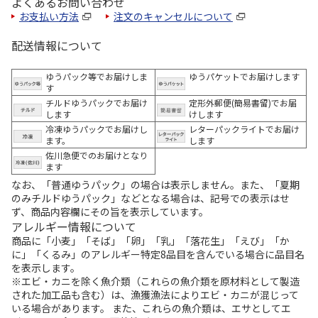
よくあるお問い合わせ
お支払い方法
注文のキャンセルについて
配送情報について
ゆうパック等でお届けしま
ゆうパケットでお届けします
す
チルドゆうパックでお届け
定形外郵便(簡易書留)でお届
します
けします
冷凍ゆうパックでお届けし
レターパックライトでお届け
ます。
します
佐川急便でのお届けとなり
ます
なお、「普通ゆうパック」の場合は表示しません。また、「夏期
のみチルドゆうパック」などとなる場合は、記号での表示はせ
ず、商品内容欄にその旨を表示しています。
アレルギー情報について
商品に「小麦」「そば」「卵」「乳」「落花生」「えび」「か
に」「くるみ」のアレルギー特定8品目を含んでいる場合に品目名
を表示します。
※エビ・カニを除く魚介類（これらの魚介類を原材料として製造
された加工品も含む）は、漁獲漁法によりエビ・カニが混じって
いる場合があります。 また、これらの魚介類は、エサとしてエ