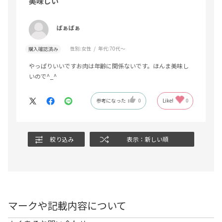
美味しい
ばぁばぁ
性別:
女性
年代:
70代～
購入確認済み
やっぱりいいですお肉は年齢に関係ないです。ほんま美味し
いので^_^
参考になった
0
Like!
0
絞り込み
表示：新しい順
マークや記載内容について