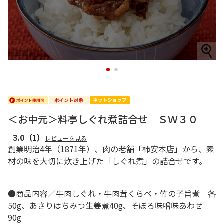
1
2
＜お中元＞料亭しぐれ煮詰合せ ＳＷ３０
3.0
（1）
レビューを見る
創業明治4年（1871年）、肉の老舗「柿安本店」から、素
材の味を大切に炊き上げた「しぐれ煮」の詰合せです。
●商品内容／牛肉しぐれ・牛肉茸くらべ・竹の子旨煮 各
50g、あさりはちみつ生姜煮40g、そぼろ味噌味あわせ
90g