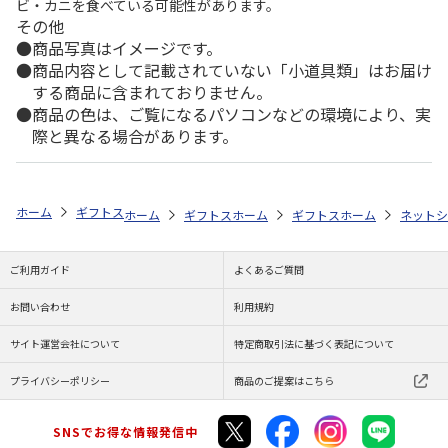
ビ・カニを食べている可能性があります。
その他
商品写真はイメージです。
商品内容として記載されていない「小道具類」はお届け
する商品に含まれておりません。
商品の色は、ご覧になるパソコンなどの環境により、実
際と異なる場合があります。
ホーム
ギフトストア
お中元・夏ギフト特集 2026
おすすめ ご当地
ホーム
ギフトストア
ホーム
お中元・夏ギフト特集 2026
ギフトストア
ホーム
お中元・夏
ネットシ
ご利用ガイド
よくあるご質問
お問い合わせ
利用規約
サイト運営会社について
特定商取引法に基づく表記について
プライバシーポリシー
商品のご提案はこちら
SNSでお得な情報発信中