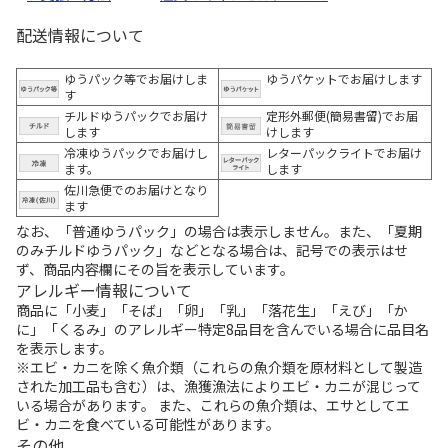
配送情報について
ゆうパック等でお届けしま
ゆうパケットでお届けします
す
チルドゆうパックでお届け
定形外郵便(簡易書留)でお届
します
けします
冷凍ゆうパックでお届けし
レターパックライトでお届け
ます。
します
佐川急便でのお届けとなり
ます
なお、「普通ゆうパック」の場合は表示しません。また、「夏期
のみチルドゆうパック」などとなる場合は、記号での表示はせ
ず、商品内容欄にその旨を表示しています。
アレルギー情報について
商品に「小麦」「そば」「卵」「乳」「落花生」「えび」「か
に」「くるみ」のアレルギー特定8品目を含んでいる場合に品目名
を表示します。
※エビ・カニを除く魚介類（これらの魚介類を原材料として製造
された加工品も含む）は、漁獲漁法によりエビ・カニが混じって
いる場合があります。 また、これらの魚介類は、エサとしてエ
ビ・カニを食べている可能性があります。
その他