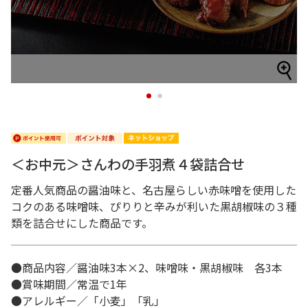
1
2
＜お中元＞さんわの手羽煮４袋詰合せ
定番人気商品の醤油味と、名古屋らしい赤味噌を使用した
コクのある味噌味、ぴりりと辛みが利いた黒胡椒味の３種
類を詰合せにした商品です。
●商品内容／醤油味3本×2、味噌味・黒胡椒味 各3本
●賞味期間／常温で1年
●アレルギー／「小麦」「乳」