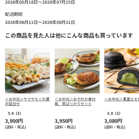
2026年05月18日～2026年07月15日
配送期間
2026年06月11日～2026年08月31日
この商品を見た人は他にこんな商品も買っています
＜お中元＞ヤマサちくわ夏
＜お中元＞おやわか骨付
＜お中元＞黒富士６
の詰合せ
鳥 若ばっかりセット
5.0
（1）
5.0
（1）
3,900円
3,950円
3,080円
(送料・税込)
(送料・税込)
(送料・税込)