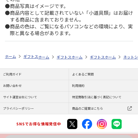
商品写真はイメージです。
商品内容として記載されていない「小道具類」はお届け
する商品に含まれておりません。
商品の色は、ご覧になるパソコンなどの環境により、実
際と異なる場合があります。
ホーム
ギフトストア
お中元・夏ギフト特集 2026
おすすめ ご当地
ホーム
ギフトストア
ホーム
お中元・夏ギフト特集 2026
ギフトストア
ホーム
お中元・夏
ネットシ
ご利用ガイド
よくあるご質問
お問い合わせ
利用規約
サイト運営会社について
特定商取引法に基づく表記について
プライバシーポリシー
商品のご提案はこちら
SNSでお得な情報発信中