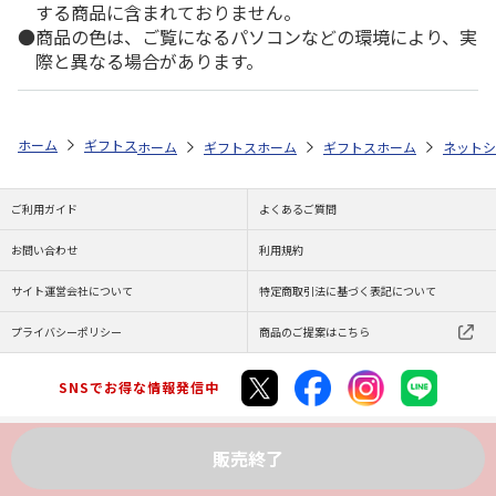
する商品に含まれておりません。
商品の色は、ご覧になるパソコンなどの環境により、実
際と異なる場合があります。
ホーム
ギフトストア
お中元・夏ギフト特集 2026
おすすめ ご当地
ホーム
ギフトストア
ホーム
お中元・夏ギフト特集 2026
ギフトストア
ホーム
お中元・夏
ネットシ
ご利用ガイド
よくあるご質問
お問い合わせ
利用規約
サイト運営会社について
特定商取引法に基づく表記について
プライバシーポリシー
商品のご提案はこちら
SNSでお得な情報発信中
販売終了
Copyright (C) JAPAN POST Co.,Ltd. All Rights Reserved.