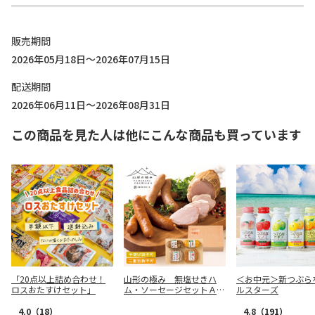
販売期間
2026年05月18日～2026年07月15日
配送期間
2026年06月11日～2026年08月31日
この商品を見た人は他にこんな商品も買っています
「20点以上詰め合わせ！
山形の極み 無塩せきハ
＜お中元＞新つぶら
ロスおたすけセット」
ム・ソーセージセットＡ
ルスターズ
【慶事用】
4.0
（18）
4.8
（191）