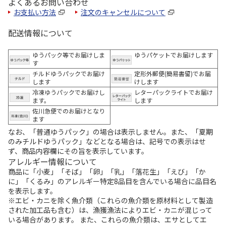
よくあるお問い合わせ
お支払い方法
注文のキャンセルについて
配送情報について
ゆうパック等でお届けしま
ゆうパケットでお届けします
す
チルドゆうパックでお届け
定形外郵便(簡易書留)でお届
します
けします
冷凍ゆうパックでお届けし
レターパックライトでお届け
ます。
します
佐川急便でのお届けとなり
ます
なお、「普通ゆうパック」の場合は表示しません。また、「夏期
のみチルドゆうパック」などとなる場合は、記号での表示はせ
ず、商品内容欄にその旨を表示しています。
アレルギー情報について
商品に「小麦」「そば」「卵」「乳」「落花生」「えび」「か
に」「くるみ」のアレルギー特定8品目を含んでいる場合に品目名
を表示します。
※エビ・カニを除く魚介類（これらの魚介類を原材料として製造
された加工品も含む）は、漁獲漁法によりエビ・カニが混じって
いる場合があります。 また、これらの魚介類は、エサとしてエ