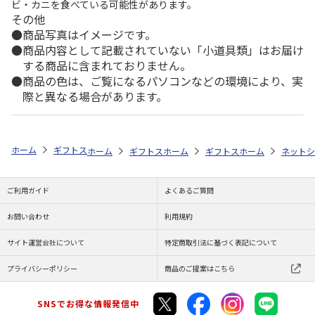
ビ・カニを食べている可能性があります。
その他
商品写真はイメージです。
商品内容として記載されていない「小道具類」はお届け
する商品に含まれておりません。
商品の色は、ご覧になるパソコンなどの環境により、実
際と異なる場合があります。
ホーム
ギフトストア
お中元・夏ギフト特集 2026
おすすめ ご当地
ホーム
ギフトストア
ホーム
お中元・夏ギフト特集 2026
ギフトストア
ホーム
お中元・夏
ネットシ
ご利用ガイド
よくあるご質問
お問い合わせ
利用規約
サイト運営会社について
特定商取引法に基づく表記について
プライバシーポリシー
商品のご提案はこちら
SNSでお得な情報発信中