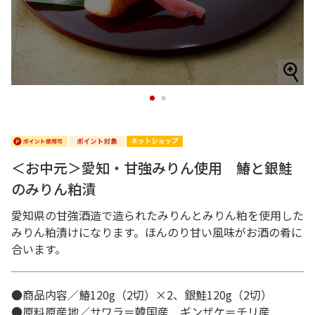
1
2
＜お中元＞愛知・甘強みりん使用 鰆と銀鮭
のみりん粕漬
愛知県の甘強酒造で造られたみりんとみりん粕を使用した
みりん粕漬けになります。ほんのり甘い風味がお酒の肴に
合います。
●商品内容／鰆120g（2切）×2、銀鮭120g（2切）
●原料原産地／サワラ＝韓国産 ギンザケ＝チリ産