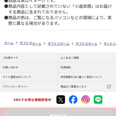
商品写真はイメージです。
商品内容として記載されていない「小道具類」はお届け
する商品に含まれておりません。
商品の色は、ご覧になるパソコンなどの環境により、実
際と異なる場合があります。
ホーム
ギフトストア
お中元・夏ギフト特集 2026
おすすめ ご当地
ホーム
ギフトストア
ホーム
お中元・夏ギフト特集 2026
ギフトストア
ホーム
お中元・夏
ネットシ
ご利用ガイド
よくあるご質問
お問い合わせ
利用規約
サイト運営会社について
特定商取引法に基づく表記について
プライバシーポリシー
商品のご提案はこちら
SNSでお得な情報発信中