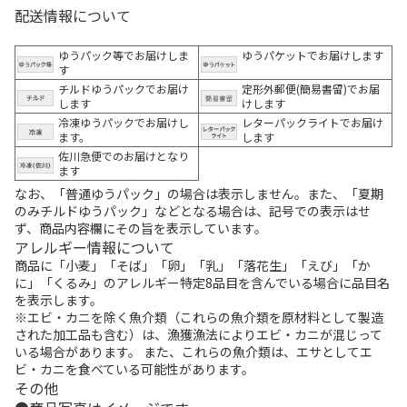
配送情報について
ゆうパック等でお届けしま
ゆうパケットでお届けします
す
チルドゆうパックでお届け
定形外郵便(簡易書留)でお届
します
けします
冷凍ゆうパックでお届けし
レターパックライトでお届け
ます。
します
佐川急便でのお届けとなり
ます
なお、「普通ゆうパック」の場合は表示しません。また、「夏期
のみチルドゆうパック」などとなる場合は、記号での表示はせ
ず、商品内容欄にその旨を表示しています。
アレルギー情報について
商品に「小麦」「そば」「卵」「乳」「落花生」「えび」「か
に」「くるみ」のアレルギー特定8品目を含んでいる場合に品目名
を表示します。
※エビ・カニを除く魚介類（これらの魚介類を原材料として製造
された加工品も含む）は、漁獲漁法によりエビ・カニが混じって
いる場合があります。 また、これらの魚介類は、エサとしてエ
ビ・カニを食べている可能性があります。
その他