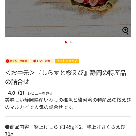
1
2
＜お中元＞『しらすと桜えび』静岡の特産品
の詰合せ
4.0
（1）
レビューを見る
美味しい静岡県産いわしの稚魚と駿河湾の特産品の桜えび
のマルカイで人気の詰合せです。
●商品内容／釜上げしらす145g×2、釜上げさくらえび
70g